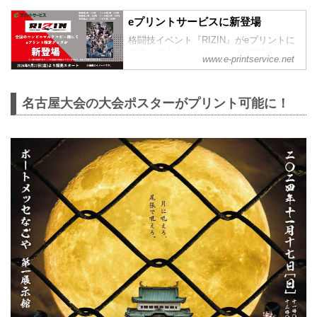
eプリントサービスに新登場
格闘技イベント『RIZIN』がeプリントに
登場！各大会のポスターや臨場感あふれ
www.e-printservice.net
る試合写真など、コレクションしたくな
るコンテンツを随時販売いたします。
RIZIN FF公式Xhttps://x.com/rizin_pr/
名古屋大会の大会ポスターがプリント可能に！