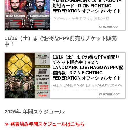
RIZIN LANDMARK 10 in NAGOYA
youtu.be
対戦カード - RIZIN FIGHTING
RIZIN LANDMARK 10 in NAGOYA 大会概
FEDERATION オフィシャルサイト
要
ヴガール・ケラモフ vs. 摩嶋一整
開催日時
RIZIN MMAルール：5分 3R（66.0kg）
2024年11月17日（日）11:00開場 / 13:00
jp.rizinff.com
ヴガール・ケラモフ vs. 摩嶋一整
開始
ヴガール・ケラモフ
終了予定時間
11/16（土）までお得なPPV前売りチケット販売
総合力 | 打撃力 | 爆発力 | アグレッシブ
20:00〜21:00頃
中！
摩嶋一整
※試合内容、イベント進行によって終了
グラップリング | グランドコントロール |
予定時間が前後することがありますので
11/16（土）までお得なPPV前売り
極め | テイクダウン技術
ご了承ください。
チケット販売中！RIZIN
見所解説
会場
LANDMARK 10 in NAGOYA PPV配
RIZINフェザー級の一戦。両者共に
ポートメッセなごや 第1展示館
信情報 - RIZIN FIGHTING
RIZIN8戦目となり、共にトップポジショ
あおなみ線「金城ふ頭駅」から徒歩約3分
FEDERATION オフィシャルサイト
ンを得意とする。今年3戦目を迎える摩嶋
第1展示館 – 公式 | ポートメッセなごや |
は自身の強みを最大限に鍛え、更に磨い
RIZIN LANDMARK 10 in NAGOYAのPPV
名古屋市国際展示場
ており、展開としては最強のワンパター
配信チケットが、10月25日（金）12時よ
portmesse.co...
jp.rizinff.com
ンというファ...
りRIZIN 100 CLUB、ABEMA、U-
NEXT、RIZIN LIVEにて販売がスタート
したぞ！（※スカパー！は11月1日（金）
2026年 年間スケジュール
より販売）
お得なPPV前売りチケットは、大会前日
≫ 発表済み年間スケジュールはこちら
の11月16日（土）23:59まで販売中！
会場に来れない方、会場で実況・解説あ