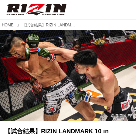
HOME
【試合結果】RIZIN LANDMARK 10 in NAGOYA OPENING FIGHT 第2試合／TATSUMI vs. 平松翔
【試合結果】RIZIN LANDMARK 10 in