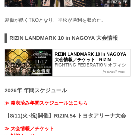
裂傷が酷くTKOとなり、平松が勝利を収めた。
RIZIN LANDMARK 10 in NAGOYA 大会情報
RIZIN LANDMARK 10 in NAGOYA
大会情報／チケット - RIZIN
FIGHTING FEDERATION オフィシ
ャルサイト
jp.rizinff.com
MOVIE
- YouTube
2026年 年間スケジュール
youtu.be
RIZIN LANDMARK 10 in NAGOYA 大会概
要
≫ 発表済み年間スケジュールはこちら
開催日時
2024年11月17日（日）11:00開場 / 13:00
【8/11(火･祝)開催】RIZIN.54 トヨタアリーナ大会
開始
終了予定時間
≫ 大会情報／チケット
20:00〜21:00頃