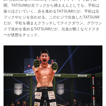
開。TATSUMIが左フックから捕まえんとしても、平松は
振りほどいていく。歩を進めるTATSUMIだが、平松は左
フックやヒジを合わせる。このヒジで出血したTATSUMI
だが、平松を捕まえクラッチしてテイクダウン。グラウン
ドで攻めを進めるTATSUMIだが、出血が酷くなりドクタ
ーが状態をチェック。