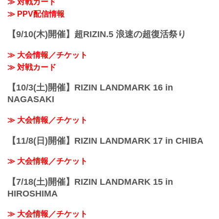
≫ 対戦カード
※試合内容、イベント進行によって終了
予定時間が前後することがありますので
≫ PPV配信情報
ご了承ください。
会場
【9/10(木)開催】超RIZIN.5 浪速の超復活祭り
ポートメッセなごや 第1展示館
あおなみ線「金城ふ頭駅」から徒歩約3分
≫ 大会情報／チケット
第1展示館 – 公式 | ポートメッセなごや |
名古屋市国際展示場
≫ 対戦カード
portmesse.co...
【10/3(土)開催】RIZIN LANDMARK 16 in
NAGASAKI
≫ 大会情報／チケット
【11/8(日)開催】RIZIN LANDMARK 17 in CHIBA
≫ 大会情報／チケット
【7/18(土)開催】RIZIN LANDMARK 15 in
HIROSHIMA
≫ 大会情報／チケット