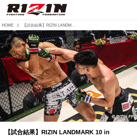
HOME
【試合結果】RIZIN LANDMARK 10 in NAGOYA OPENING FIGHT 第2試合／TATSUMI vs. 平松翔
【試合結果】RIZIN LANDMARK 10 in