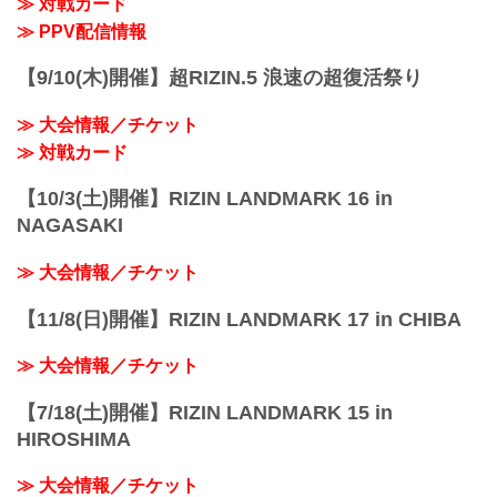
≫ 対戦カード
※試合内容、イベント進行によって終了
予定時間が前後することがありますので
≫ PPV配信情報
ご了承ください。
会場
【9/10(木)開催】超RIZIN.5 浪速の超復活祭り
ポートメッセなごや 第1展示館
あおなみ線「金城ふ頭駅」から徒歩約3分
≫ 大会情報／チケット
第1展示館 – 公式 | ポートメッセなごや |
名古屋市国際展示場
≫ 対戦カード
portmesse.co...
【10/3(土)開催】RIZIN LANDMARK 16 in
NAGASAKI
≫ 大会情報／チケット
【11/8(日)開催】RIZIN LANDMARK 17 in CHIBA
≫ 大会情報／チケット
【7/18(土)開催】RIZIN LANDMARK 15 in
HIROSHIMA
≫ 大会情報／チケット