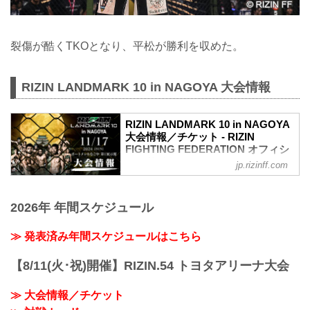
裂傷が酷くTKOとなり、平松が勝利を収めた。
RIZIN LANDMARK 10 in NAGOYA 大会情報
RIZIN LANDMARK 10 in NAGOYA
大会情報／チケット - RIZIN
FIGHTING FEDERATION オフィシ
ャルサイト
jp.rizinff.com
MOVIE
- YouTube
2026年 年間スケジュール
youtu.be
RIZIN LANDMARK 10 in NAGOYA 大会概
要
≫ 発表済み年間スケジュールはこちら
開催日時
2024年11月17日（日）11:00開場 / 13:00
【8/11(火･祝)開催】RIZIN.54 トヨタアリーナ大会
開始
終了予定時間
≫ 大会情報／チケット
20:00〜21:00頃