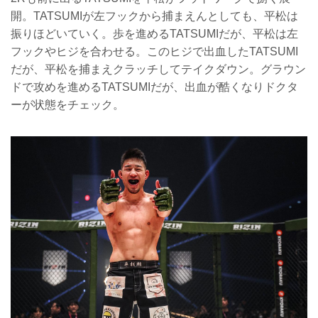
開。TATSUMIが左フックから捕まえんとしても、平松は
振りほどいていく。歩を進めるTATSUMIだが、平松は左
フックやヒジを合わせる。このヒジで出血したTATSUMI
だが、平松を捕まえクラッチしてテイクダウン。グラウン
ドで攻めを進めるTATSUMIだが、出血が酷くなりドクタ
ーが状態をチェック。