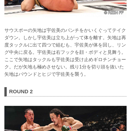
サウスポーの矢地は宇佐美のパンチをかいくぐってテイク
ダウン。しかし宇佐美は立ち上がって体を離す。矢地は再
度タックルに出て四つで組むも、宇佐美が体を回し、リン
グ中央に戻る。宇佐美は右フックを顔・ボディと見舞う。
ここで矢地はタックルも宇佐美は受け止めギロチンチョー
ク。だが矢地も極めさせない。残り1分を切り頭を抜いた
矢地はパウンドとヒジで宇佐美を襲う。
ROUND 2