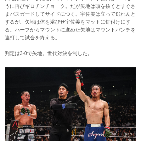
うに再びギロチンチョーク。だが矢地は頭を抜くとすぐさ
まパスガードしてサイドにつく。宇佐美は立って逃れんと
するが、矢地は体を浴びせ宇佐美をマットに釘付けにす
る。ハーフからマウントに進めた矢地はマウントパンチを
連打して試合を終える。
判定は3-0で矢地。世代対決を制した。