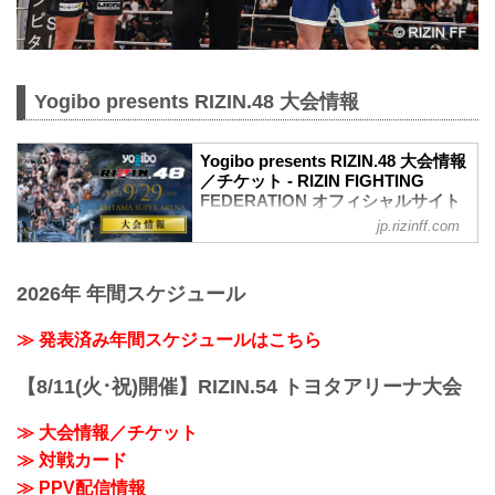
Yogibo presents RIZIN.48 大会情報
Yogibo presents RIZIN.48 大会情報
／チケット - RIZIN FIGHTING
FEDERATION オフィシャルサイト
jp.rizinff.com
更新情報
【8/21更新】車いす席の変更と返金対応
のお知らせ
2026年 年間スケジュール
演出上の変更により、車いす席の券種がS
席→A席に変更となりました。
車いすで観戦されるS席をご購入済みのお
≫ 発表済み年間スケジュールはこちら
客様には差額をご返金いたします。大会
当日12:00～18:00までにＡゲートに設置
【8/11(火･祝)開催】RIZIN.54 トヨタアリーナ大会
予定の返金受付窓口にてお手続きをお願
いいたします。返金手続きに関しまして
≫ 大会情報／チケット
は、当日会場のみでの対応とさせていた
≫ 対戦カード
だきます。
MOVIE
≫ PPV配信情報