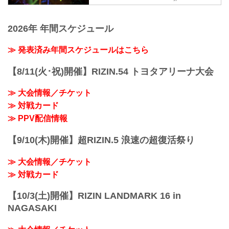
対象に、「本気でRIZINのリングに上がり
ャルサイト
新プロジェクト。トライアウトを経て決
たい」「MMAに人生をかけてみたい」そ
勝トーナメントを行います。決勝戦はな
RIZINのリングで活躍する選手を発掘する
んな熱い気持ちを持った将来のスター選
2026年 年間スケジュール
んと、2024年大晦日のRIZINのオープニ
新プロジェクト『RIZIN甲子園』が始動！
手候補を大募集！
ングファ...
RIZIN甲子園 概要
我こそは将来のRIZINスター候補だ！とい
≫ 発表済み年間スケジュールはこちら
RIZINのリングで活躍する選手を発掘する
う方は、出場者募集ページ、募集条件等
新プロジェクト。トライアウトを経て決
をご確認の上、『RIZIN甲子園』にエント
勝トーナメントを行います。
【8/11(火･祝)開催】RIZIN.54 トヨタアリーナ大会
リーしよう！
決勝戦はなんと、2024年大晦日のRIZIN
RIZIN甲子園 概要
のオープニングファイトで実施！
RIZINのリングで活躍する選手を発掘する
≫ 大会情報／チケット
そして優勝者はRIZINとのマネジメント契
新...
≫ 対戦カード
約を結ぶことが出来るぞ！
募集期間
≫ PPV配信情報
2024年6月1日（土）〜6月30日（日）
応募条件
【9/10(木)開催】超RIZIN.5 浪速の超復活祭り
項目 条件
性別 男性のみ
≫ 大会情報／チケット
年齢 15歳以上、18歳以下の男子
≫ 対戦カード
体重 ...
【10/3(土)開催】RIZIN LANDMARK 16 in
NAGASAKI