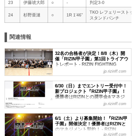
23
伊藤琥大郎
○
-
判定3-0
TKO レフェリーストッ
24
杉野亜漣
○
1R 1’46”
スタンドパンチ
関連情報
32名の合格者が決定！8/8（木）開
催「RIZIN甲子園」第1回トライアウ
トレポート - RIZIN FIGHTING
FEDERATION オフィシャルサイト
jp.rizinff.com
2024年8月8日（木）都内某所にて、未来
のスター選手発掘を目的としたプロジェ
6/30（日）までエントリー受付中！
クト「RIZIN甲子園」の第1回トライアウ
新プロジェクト『RIZIN甲子園』！
トが開催された。
優勝者はRIZINとの奨学⾦&マネジ
会場には書類審査を通過した約150名の参
メント契約！ - RIZIN FIGHTING
jp.rizinff.com
加者が集まり、午前のプログラム終了後
FEDERATION オフィシャルサイト
に合格者50名が発表、合格者のみで午後
未来のスター選手発掘を目的とした新プ
のプログラムが実施された。
6/1（土）より募集開始！『RIZIN甲
ロジェクト『RIZIN甲子園』のエントリー
子園』開催決定！優勝者はRIZINと
RIZIN甲子園とは
が、6月1日（土）12時よりスタート！
のマネジメント契約！ - RIZIN
「RIZIN甲子園」理念
このプロジェクトでは15〜18歳の男性を
jp.rizinff.com
FIGHTING FEDERATION オフィシ
RIZINのリングで活躍する選手を発掘する