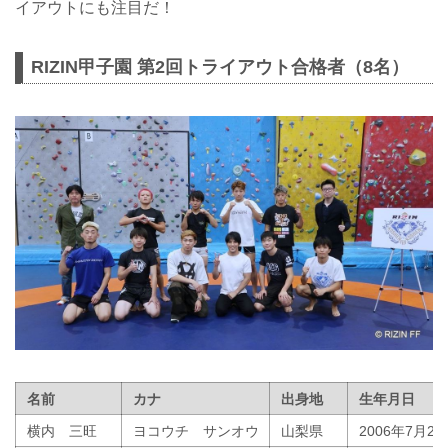
イアウトにも注目だ！
RIZIN甲子園 第2回トライアウト合格者（8名）
名前
カナ
出身地
生年月日
横内 三旺
ヨコウチ サンオウ
山梨県
2006年7月23