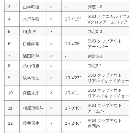
3
山本咲道
×
-
判定1-2
SUB テクニカルサブミ
4
木戸斗唯
×
1R 4’15”
Vクロスアームロック
5
細濱 辰
×
-
判定0-3
SUB タップアウト
6
伊藤豪希
×
1R 4’05
アームバー
7
浦田陸翔
○
-
判定3-0
8
武山侑雅
○
-
判定2-1
SUB タップアウト
9
坂本瑞己
×
1R 4’27”
リアネイキッドチョー
SUB タップアウト
10
齋藤未来
○
1R 4’11
リアネイキッドチョー
SUB タップアウト
11
相原琉唯斗
○
1R 0’45”
アームバー
SUB タップアウト
12
藤井遥生
×
1R 2’46”
肩固め