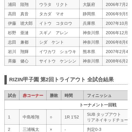
浦田 陸翔
ウラタ リクト
大阪府
2006年7月21
高田 真音
タカダ マオ
静岡県
2006年9月5
伊藤 琥大郎
イトウ コタロウ
兵庫県
2007年10月2
杉野 亜漣
スギノ アレン
神奈川県
2006年12月2
志田 兼都
シダ ケント
神奈川県
2006年8月6
岩川 翔輝
イワカワ ショウキ
熊本県
2007年2月4
斉藤 健心
サイトウ ケンシン
神奈川県
2008年6月24
RIZIN甲子園 第2回トライアウト 全試合結果
試合
赤コーナー
勝敗
時間
フィニッシュ
トーナメント一回戦
SUB タップアウト
1
中島唯翔
○
1R 1’52
リアネイキッドチョー
2
三浦颯太
×
-
判定0-3