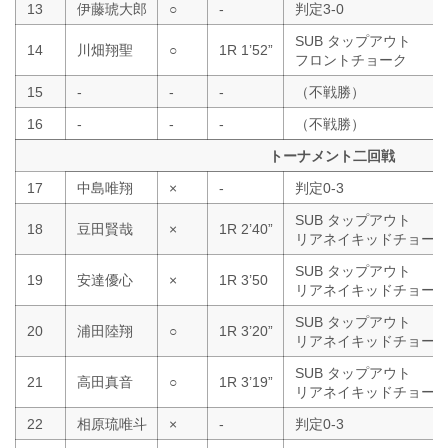
13
伊藤琥大郎
○
-
判定3-0
SUB タップアウト
14
川畑翔聖
○
1R 1’52”
フロントチョーク
15
-
-
-
（不戦勝）
16
-
-
-
（不戦勝）
トーナメント二回戦
17
中島唯翔
×
-
判定0-3
SUB タップアウト
18
豆田賢哉
×
1R 2’40”
リアネイキッドチョー
SUB タップアウト
19
安達優心
×
1R 3’50
リアネイキッドチョー
SUB タップアウト
20
浦田陸翔
○
1R 3’20”
リアネイキッドチョー
SUB タップアウト
21
高田真音
○
1R 3’19”
リアネイキッドチョー
22
相原琉唯斗
×
-
判定0-3