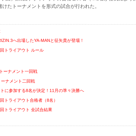
賭けたトーナメントを形式の試合が行われた。
は
ZIN.3へ出場したYA-MANと征矢貴が登場！
第2回トライアウト ルール
！トーナメント一回戦
トーナメント二回戦
ウトに参加する8名が決定！11月の準々決勝へ
 第2回トライアウト合格者（8名）
第2回トライアウト 全試合結果