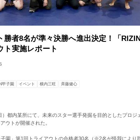
勝者8名が準々決勝へ進出決定！「RIZI
ウト実施レポート
6
IN甲子園
イベント
横内三旺
⻫藤健心
日（日）都内某所にて、未来のスター選手発掘を目的としたプロジェ
イアウトが開催された。
N甲子園」第1回トライアウトの合格者30名（※2名が怪我によ