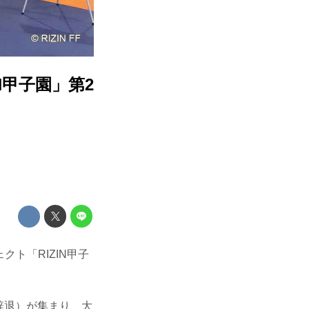
N甲子園」第2
クト「RIZIN甲子
り辞退）が集まり、大