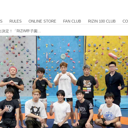
US
RULES
ONLINE STORE
FAN CLUB
RIZIN 100 CLUB
CO
トーナメント勝者8名が準々決勝へ進出決定！「RIZIN甲子園」第2回トライアウト実施レポート