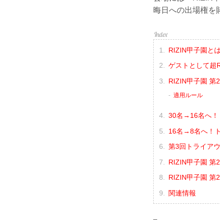
晦日への出場権を
RIZIN甲子園と
ゲストとして超RI
RIZIN甲子園 
適用ルール
30名→16名へ
16名→8名へ！
第3回トライア
RIZIN甲子園
RIZIN甲子園 
関連情報