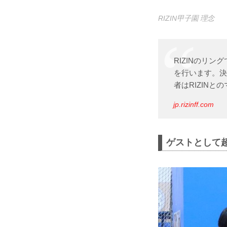
RIZIN甲子園 理念
RIZINのリ
を行います。決
者はRIZIN
jp.rizinff.com
ゲストとして超R