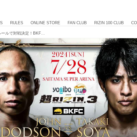
US
RULES
ONLINE STORE
FAN CLUB
RIZIN 100 CLUB
CO
ドッドソンvs.征矢貴がベアナックルルールで対戦決定！BKFC女子カードも！Yogibo presents 超RIZIN.3 追加対戦カード