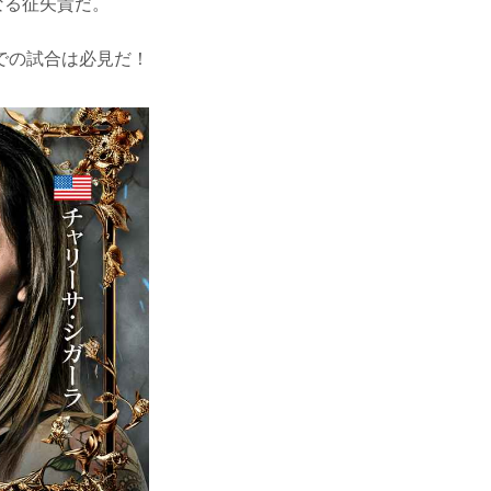
なる征矢貴だ。
での試合は必見だ！