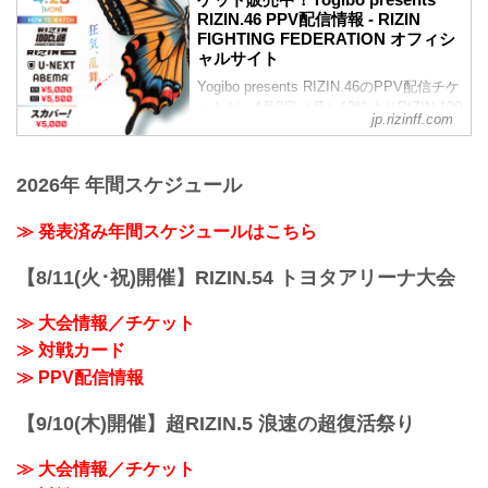
変更前：RIZIN.47
RIZIN.46 PPV配信情報 - RIZIN
変更後：Yogibo presents RIZIN.46
FIGHTING FEDERATION オフィシ
【1/18更新】開催日変更のお知らせ
ャルサイト
RIZIN.47の開催日が以下に変更となりま
Yogibo presents RIZIN.46のPPV配信チケ
した。
ットが、4月8日（月）12時よりRIZIN 100
変更前：5月6日（祝・月）
jp.rizinff.com
CLUB、RIZIN LIVE、ABEMA、U-NEXT
変更後：4月29日（祝・月）
にて販売がスタート！
Yogibo presents RIZIN.46 大会概要
会場に来れない方はお好きな配信サービ
RYOKKE DRA...
2026年 年間スケジュール
スで、Yogibo presents RIZIN.46を全試合
リアルタイムで視聴しよう！
≫ 発表済み年間スケジュールはこちら
PPV販売スケジュール一覧
配信日時 料金 配信媒体 アーカイブ
期間 応援
【8/11(火･祝)開催】RIZIN.54 トヨタアリーナ大会
コード 番組名・その他
4/29(祝･月)
≫ 大会情報／チケット
14:30〜
≫ 対戦カード
(16:00開始) 前売¥5,000(...
≫ PPV配信情報
【9/10(木)開催】超RIZIN.5 浪速の超復活祭り
≫ 大会情報／チケット