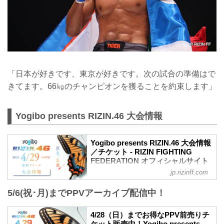
「日本が好きです、東京が好きです。次の試合の準備はで
きてます。66㎏のチャンピオンを獲ることを約束します」
Yogibo presents RIZIN.46 大会情報
Yogibo presents RIZIN.46 大会情報
／チケット - RIZIN FIGHTING
FEDERATION オフィシャルサイト
jp.rizinff.com
MOVIE
【Trailer】Yogibo presents RIZIN.46
5/6(祝･月)までPPVアーカイブ配信中！
youtu.be
更新情報
【3/16更新】大会名変更のお知らせ
4/28（日）までお得なPPV前売りチ
大会名が以下に変更となりました。
ケット販売中！Yogibo presents