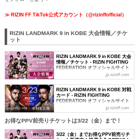
≫ RIZIN FF TikTok公式アカウント（@rizinffofficial）
RIZIN LANDMARK 9 in KOBE 大会情報／チケ
ット
RIZIN LANDMARK 9 in KOBE 大会
情報／チケット - RIZIN FIGHTING
FEDERATION オフィシャルサイト
jp.rizinff.com
更新情報
【2/28更新】全席種完売のお知らせ
RIZIN LANDMARK 9 in KOBEのチケット
RIZIN LANDMARK 9 in KOBE 対戦
は全席種完売いたしました。
カード - RIZIN FIGHTING
3/1（金）よりPPV配信チケットの販売を
FEDERATION オフィシャルサイト
開始致しますので、大会をご覧になりた
jp.rizinff.com
更新情報
い方はPPVライブ配信をお買い求めくだ
【1/31更新】大会名変更のお知らせ
さい。
お得なPPV前売りチケットは3/22（金）まで！
大会名が以下に変更となりました。
【1/31更新】大会名変更のお知らせ
変更前：RIZIN.46
大会名が以下に変更となりました。
変更後：RIZIN LANDMARK 9 in KOBE
3/22（金）までお得なPPV前売りチ
変更前：RIZIN.46
ホベルト・サトシ・ソウザ vs. 中村K太郎