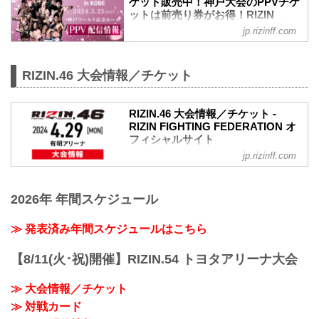
ケット販売中！神戸大会のPPVチケ
変更後：RIZIN LANDMARK 9 in KOBE
RIZIN MMAルール：5分 3R（71.0kg）
ットは前売り券がお得！RIZIN
POSTER
ホベルト・サトシ・ソウザ vs. 中村K太郎
LANDMARK 9 in KOBE PPV配信
RIZIN LANDMARK 9 in KOBE 大会概要
jp.rizinff.com
井上直樹 vs. 佐藤将光
情報 - RIZIN FIGHTING
開催日...
RIZIN MMAルール：5分 3R（61.0kg）
FEDERATION オフィシャルサイト
井上直樹 vs. 佐藤将光
RIZIN LANDMARK 9 in KOBEのPPV配信
RIZIN.46 大会情報／チケット
RENA vs. シン・ユリ
チケットが、3月1日（金）12時より
RIZIN MMAルール：5分3R（49....
RIZIN 100 CLUB、RIZIN LIVE、
ABEMA、U-NEXTにて販売がスタート！
RIZIN.46 大会情報／チケット -
会場に来れない方はお好きな配信サービ
RIZIN FIGHTING FEDERATION オ
フィシャルサイト
スで、RIZIN LANDMARK 9 in KOBEを全
試合リアルタイムで視聴しよう！
jp.rizinff.com
更新情報
PPV販売スケジュール一覧
【1/31更新】大会名変更のお知らせ
配信日時 料金 配信媒体 アーカイブ
大会名が以下に変更となりました。
期間 応援
2026年 年間スケジュール
変更前：RIZIN.47
コード 番組名・その他
変更後：RIZIN.46
3/23(土)
【1/18更新】開催日変更のお知らせ
≫ 発表済み年間スケジュールはこちら
12:00〜 前売¥5,000(税込)
RIZIN.47の開催日が以下に変更となりま
当日¥5,500...
した。
【8/11(火･祝)開催】RIZIN.54 トヨタアリーナ大会
変更前：5月6日（祝・月）
変更後：4月29日（祝・月）
≫ 大会情報／チケット
RIZIN.46 大会概要
≫ 対戦カード
開催日時