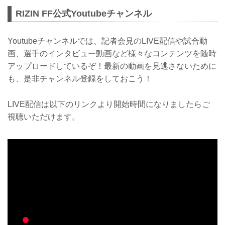
者会見＆『RIZIN LANDMARK 9 in
RIZIN FF公式Youtubeチャンネル
KOBE』合同公開練習の開催が決定いた
しました／／
今回のイベントは２部制で開催し、ファ
Youtubeチャンネルでは、記者会見のLIVE配信や試合動
ンの皆様にもご観覧いただけます！！
是非是非ご参加ください。
画、選手のインタビュー動画など様々なコンテンツを随時
＜第１部＞
アップロードしているぞ！最新の動画を見逃さないために
既に鈴木千裕 VS. 金原正徳のフェザー級
も、是非チャンネル登録をしておこう！
タイトルマッチが決定している
『RIZIN.46』の追加対戦カード発表記者
会見を公開で行います。
LIVE配信は以下のリンクより開始時間になりましたらご
2024年ナンバーシリーズの開幕戦にどん
視聴いただけます。
なカードが発表されるのか、ご期待くだ
さい。
＜第２部＞...