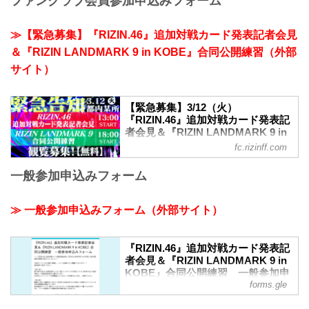
ファンクラブ会員参加申込みフォーム
≫【緊急募集】『RIZIN.46』追加対戦カード発表記者会見
＆『RIZIN LANDMARK 9 in KOBE』合同公開練習（外部
サイト）
【緊急募集】3/12（火）
『RIZIN.46』追加対戦カード発表記
者会見＆『RIZIN LANDMARK 9 in
KOBE』合同公開練習
fc.rizinff.com
2024年3月12日（火）都内某所にて
一般参加申込みフォーム
『RIZIN.46』追加対戦カード発表記者会
見＆『RIZIN LANDMARK 9 in KOBE』合
同公開練習 開催決定！ なんと、ファンク
≫ 一般参加申込みフォーム（外部サイト）
ラブ会員様の中から抽選で本イベントに
特別ご招待貴重なイベントを閲覧できる
チャンス！お早めにご応募ください！
『RIZIN.46』追加対戦カード発表記
『RIZIN.46』追加対戦カード発表記者会
者会見＆『RIZIN LANDMARK 9 in
見＆『RIZIN LANDMARK 9 in KOBE』合
KOBE』合同公開練習 一般参加申
同公開練習 ■開催日時2024年3月12日
forms.gle
込みフォーム
（火） 第1部：13:00〜14:00（予
＼＼『RIZIN.46』追加対戦カード発表記
定） ／ 第2部：...