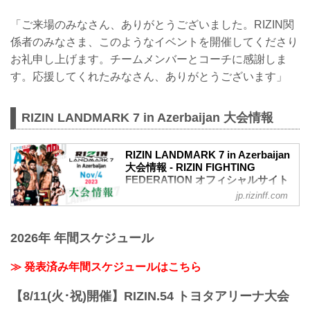
「ご来場のみなさん、ありがとうございました。RIZIN関
係者のみなさま、このようなイベントを開催してくださり
お礼申し上げます。チームメンバーとコーチに感謝しま
す。応援してくれたみなさん、ありがとうございます」
RIZIN LANDMARK 7 in Azerbaijan 大会情報
RIZIN LANDMARK 7 in Azerbaijan
大会情報 - RIZIN FIGHTING
FEDERATION オフィシャルサイト
jp.rizinff.com
MOVIE
【Trailer】RIZIN LANDMARK 7 in
Azerbaijan
2026年 年間スケジュール
youtu.be
RIZIN LANDMARK 7 in Azerbaijan 大会概
要
≫ 発表済み年間スケジュールはこちら
開催日時
2023年11月4日（土）日本時間 22:00開始
【8/11(火･祝)開催】RIZIN.54 トヨタアリーナ大会
（現地時間：11月4日（土）15:30開場 /