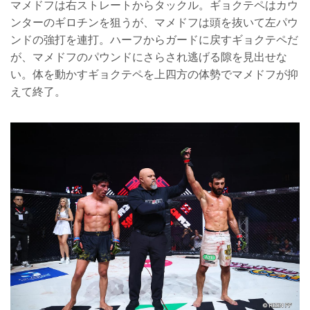
マメドフは右ストレートからタックル。ギョクテペはカウ
ンターのギロチンを狙うが、マメドフは頭を抜いて左パウ
ンドの強打を連打。ハーフからガードに戻すギョクテペだ
が、マメドフのパウンドにさらされ逃げる隙を見出せな
い。体を動かすギョクテペを上四方の体勢でマメドフが抑
えて終了。