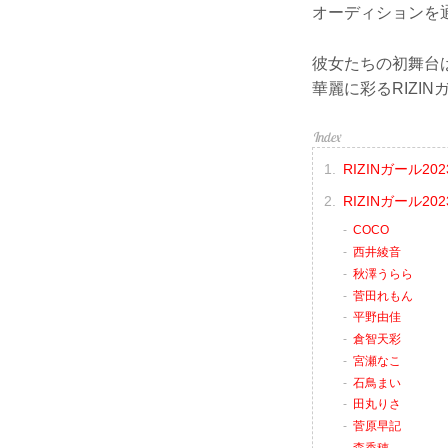
オーディションを
彼女たちの初舞台は
華麗に彩るRIZI
RIZINガール2
RIZINガール20
COCO
西井綾音
秋澤うらら
菅田れもん
平野由佳
倉智天彩
宮瀬なこ
石鳥まい
田丸りさ
菅原早記
森香穂