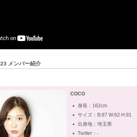
2023 メンバー紹介
COCO
身長：162cm
サイズ：B:87 W:62 H:91
出身地：埼玉県
Twitter：-