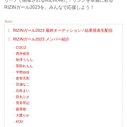
リーナで開催されるRIZIN.44だ！リングを華麗に彩る
RIZINガール2023を、みんなで応援しよう！
RIZINガール2023 最終オーディション / 結果発表生配信
RIZINガール2023 メンバー紹介
COCO
西井綾音
秋澤うらら
菅田れもん
平野由佳
倉智天彩
宮瀬なこ
石鳥まい
田丸りさ
菅原早記
森香穂
大鷹りか
KOU