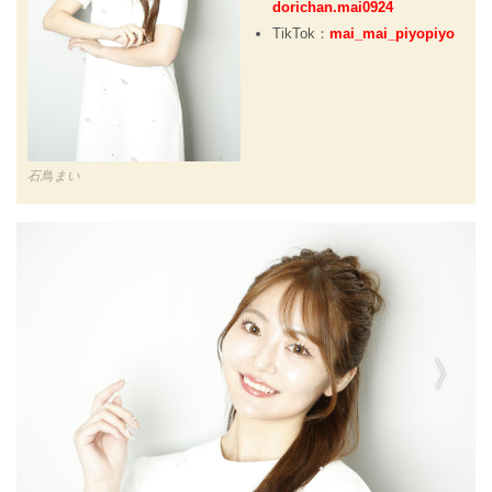
dorichan.mai0924
TikTok：
mai_mai_piyopiyo
石鳥まい