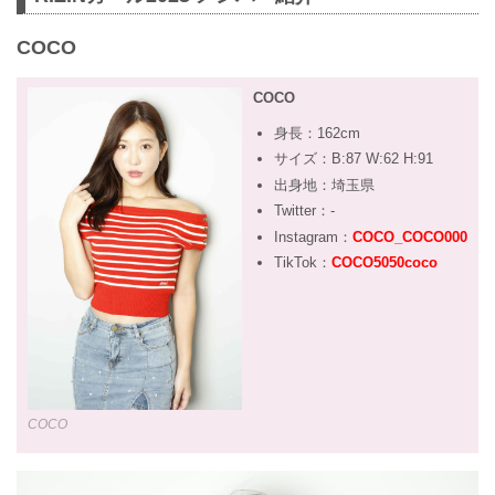
COCO
COCO
身長：162cm
サイズ：B:87 W:62 H:91
出身地：埼玉県
Twitter：-
Instagram：
COCO_COCO000
TikTok：
COCO5050coco
COCO