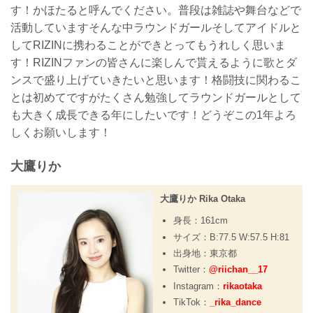
す！かほたると呼んでください。普段は雑誌や舞台などで
活動していますそんな中ラウンドガールそしてアイドルと
してRIZINに携わることができとってもうれしく思いま
す！RIZINファンの皆さんに楽しんで貰えるように歌とダ
ンスで盛り上げていきたいと思います！格闘技に関わるこ
とは初めてですがたくさん勉強してラウンドガールとして
も大きく成長できる年にしたいです！どうぞこの1年よろ
しくお願いします！
大鷹りか
大鷹りか Rika Otaka
身長：161cm
サイズ：B:77.5 W:57.5 H:81
出身地：東京都
Twitter：
@riichan__17
Instagram：
rikaotaka
TikTok：
_rika_dance