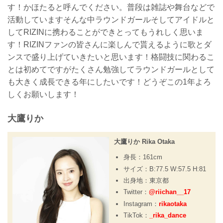
す！かほたると呼んでください。普段は雑誌や舞台などで
活動していますそんな中ラウンドガールそしてアイドルと
してRIZINに携わることができとってもうれしく思いま
す！RIZINファンの皆さんに楽しんで貰えるように歌とダ
ンスで盛り上げていきたいと思います！格闘技に関わるこ
とは初めてですがたくさん勉強してラウンドガールとして
も大きく成長できる年にしたいです！どうぞこの1年よろ
しくお願いします！
大鷹りか
大鷹りか Rika Otaka
身長：161cm
サイズ：B:77.5 W:57.5 H:81
出身地：東京都
Twitter：
@riichan__17
Instagram：
rikaotaka
TikTok：
_rika_dance