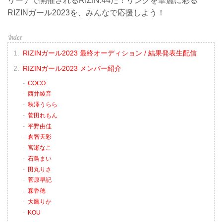
リーナで開催されるRIZIN.44だ！リングを華麗に彩る
RIZINガール2023を、みんなで応援しよう！
RIZINガール2023 最終オーディション / 結果発表生配信
RIZINガール2023 メンバー紹介
COCO
西井綾音
秋澤うらら
菅田れもん
平野由佳
倉智天彩
宮瀬なこ
石鳥まい
田丸りさ
菅原早記
森香穂
大鷹りか
KOU