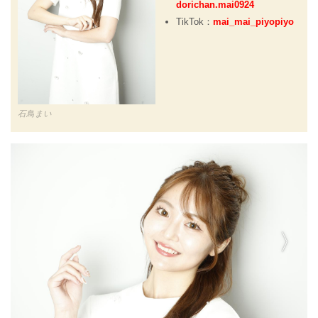
dorichan.mai0924
TikTok：
mai_mai_piyopiyo
石鳥まい