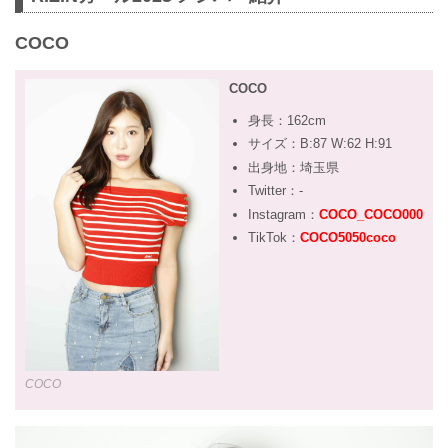
COCO
COCO
身長：162cm
サイズ：B:87 W:62 H:91
出身地：埼玉県
Twitter：-
Instagram：
COCO_COCO000
TikTok：
COCO5050coco
COCO