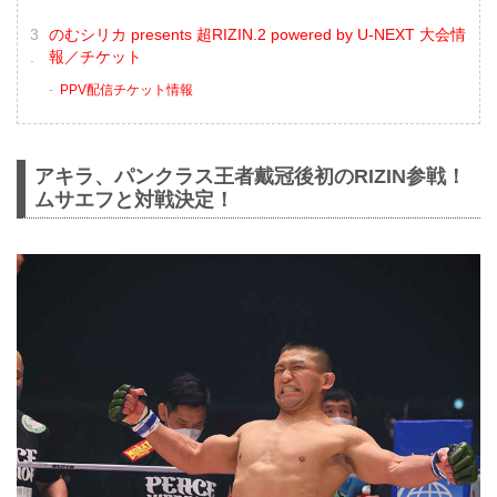
のむシリカ presents 超RIZIN.2 powered by U-NEXT 大会情
報／チケット
PPV配信チケット情報
アキラ、パンクラス王者戴冠後初のRIZIN参戦！
ムサエフと対戦決定！