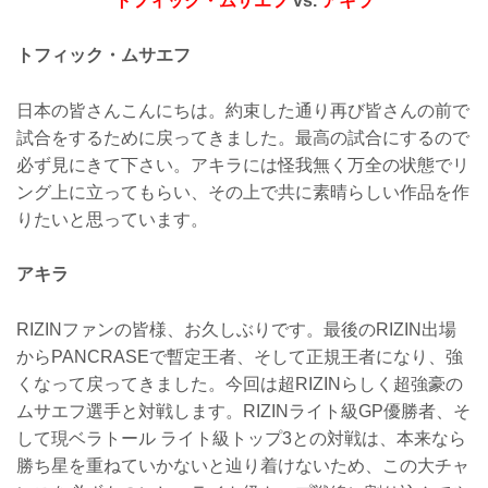
トフィック・ムサエフ
vs.
アキラ
トフィック・ムサエフ
日本の皆さんこんにちは。約束した通り再び皆さんの前で
試合をするために戻ってきました。最高の試合にするので
必ず見にきて下さい。アキラには怪我無く万全の状態でリ
ング上に立ってもらい、その上で共に素晴らしい作品を作
りたいと思っています。
アキラ
RIZINファンの皆様、お久しぶりです。最後のRIZIN出場
からPANCRASEで暫定王者、そして正規王者になり、強
くなって戻ってきました。今回は超RIZINらしく超強豪の
ムサエフ選手と対戦します。RIZINライト級GP優勝者、そ
して現ベラトール ライト級トップ3との対戦は、本来なら
勝ち星を重ねていかないと辿り着けないため、この大チャ