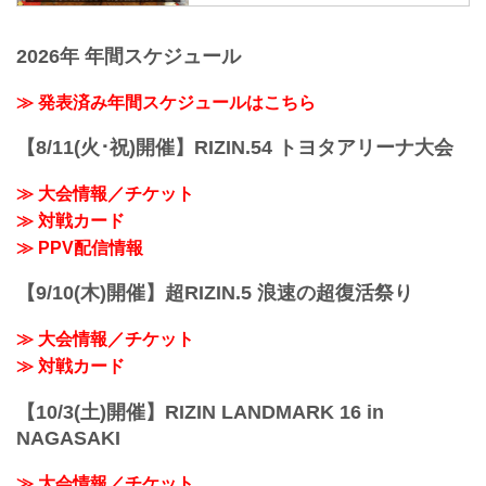
変更後：7月30日（日）10:00開場 / 12:00
7月30日（日）さいたまスーパーアリーナ
開始
にて開催されるのむシリカ presents 超
2026年 年間スケジュール
MOVIE
RIZIN.2 powered by U-NEXTの、U-
【Trailer】超RIZIN.2 powered by U-NEXT
NEXT、RIZIN 100 CLUBでのPPV配信チ
youtu.be
≫ 発表済み年間スケジュールはこちら
ケットの販売がスタート！
超RIZIN.2 powere...
会場に来れない方はお好きなプラットフ
【8/11(火･祝)開催】RIZIN.54 トヨタアリーナ大会
ォームでのむシリカ presents 超RIZIN.2
powered by U-NEXTを全試合リアルタイ
≫ 大会情報／チケット
ムで視聴しよう！
更新情報
≫ 対戦カード
6/27（月）更新
≫ PPV配信情報
RIZIN 100 CLUBでPPVチケットの販売が
スタート！
【9/10(木)開催】超RIZIN.5 浪速の超復活祭り
PPV配信チケ...
≫ 大会情報／チケット
≫ 対戦カード
【10/3(土)開催】RIZIN LANDMARK 16 in
NAGASAKI
≫ 大会情報／チケット