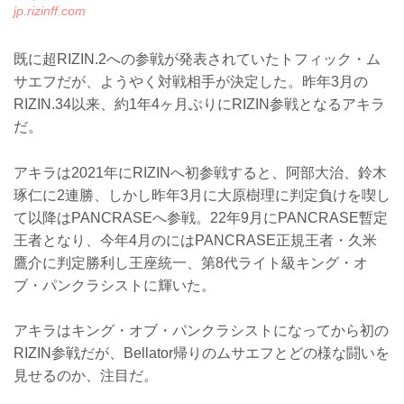
jp.rizinff.com
既に超RIZIN.2への参戦が発表されていたトフィック・ム
サエフだが、ようやく対戦相手が決定した。昨年3月の
RIZIN.34以来、約1年4ヶ月ぶりにRIZIN参戦となるアキラ
だ。
アキラは2021年にRIZINへ初参戦すると、阿部大治、鈴木
琢仁に2連勝、しかし昨年3月に大原樹理に判定負けを喫し
て以降はPANCRASEへ参戦。22年9月にPANCRASE暫定
王者となり、今年4月のにはPANCRASE正規王者・久米
鷹介に判定勝利し王座統一、第8代ライト級キング・オ
ブ・パンクラシストに輝いた。
アキラはキング・オブ・パンクラシストになってから初の
RIZIN参戦だが、Bellator帰りのムサエフとどの様な闘いを
見せるのか、注目だ。