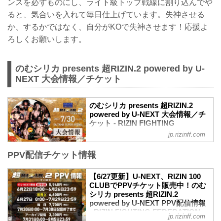
ンスを必ずものにし、ライト級トップ戦線に割り込んでや
ると、気合いを入れて毎日仕上げています。失神させる
か、するかではなく、自分がKOで失神させます！応援よ
ろしくお願いします。
のむシリカ presents 超RIZIN.2 powered by U-
NEXT 大会情報／チケット
のむシリカ presents 超RIZIN.2
powered by U-NEXT 大会情報／チ
ケット - RIZIN FIGHTING
FEDERATION オフィシャルサイト
jp.rizinff.com
更新情報
PPV配信チケット情報
【7/5更新】開催日変更のお知らせ
「のむシリカ」が冠スポンサーに決定致
しました。
【6/27更新】U-NEXT、RIZIN 100
【6/16更新】開催日変更のお知らせ
CLUBでPPVチケット販売中！のむ
超RIZIN.2 powered by U-NEXT開場/開始
シリカ presents 超RIZIN.2
時間が以下に変更となりました。
powered by U-NEXT PPV配信情報
変更前：7月30日（日）12:00開場（予
- RIZIN FIGHTING FEDERATION
jp.rizinff.com
定）/ 14:00開始（予定）
オフィシャルサイト