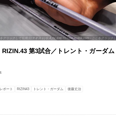
 - ここをクリックして引用元(テキスト)を入力(省略可) / site.to.link.com - ここをク
IZIN.43 第3試合／トレント・ガーダム 
4
レポート
RIZIN43
トレント・ガーダム
後藤丈治