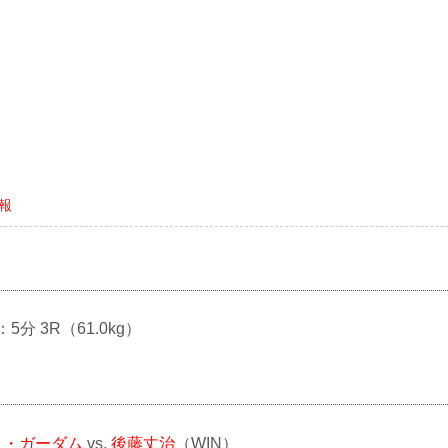
情報
：5分 3R（61.0kg）
ト・ガーダム
vs.
後藤丈治
（WIN）