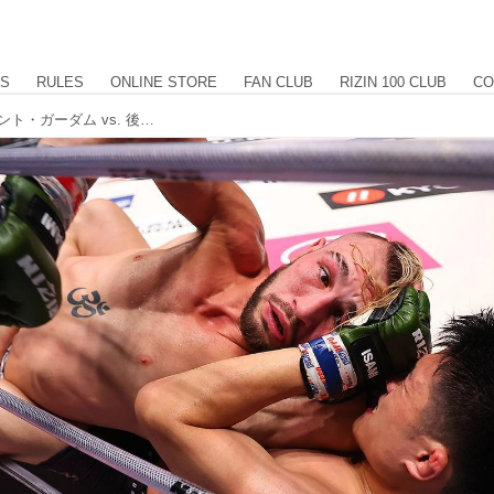
US
RULES
ONLINE STORE
FAN CLUB
RIZIN 100 CLUB
CO
【試合結果】RIZIN.43 第3試合／トレント・ガーダム vs. 後藤丈治