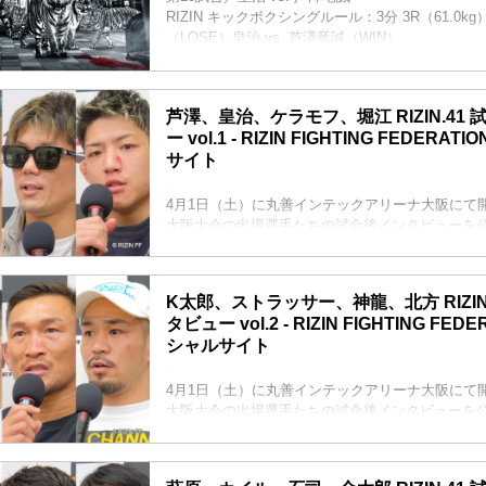
RIZIN キックボクシングルール：3分 3R（61.0kg
（LOSE）皇治 vs. 芦澤竜誠（WIN）
3R 判定 （1-2）
≫ 試合結果詳細
第9試合／ヴガール・ケラモフ vs. 堀江圭功
芦澤、皇治、ケラモフ、堀江 RIZIN.41
RIZIN MMAルール：5分 3R（66.0kg）
ー vol.1 - RIZIN FIGHTING FEDER
（WIN）ヴガール・ケラモフ vs. 堀江圭功（LOS
サイト
2R 3分21秒 SUB（タップアウト：リアネイキッ
≫ 試合結果詳細
第8試合／ストラッサー起一 vs. 中村K太郎
4月1日（土）に丸善インテックアリーナ大阪にて開催さ
RIZIN ...
大阪大会の出場選手たちの試合後インタビューを
芦澤竜誠「嬉しい！死ぬほど嬉しい！」
芦澤竜誠 試合後インタビュー / RIZIN.41
youtu.be
K太郎、ストラッサー、神龍、北方 RIZIN
ーー試合後の率直な感想をお聞かせいただけます
タビュー vol.2 - RIZIN FIGHTING FE
芦澤 嬉しい！死ぬほど嬉しい！それくらいやった
シャルサイト
っすね、やっぱ。練習しなくて勝つ試合って、な
らいだけど本当に今回嬉しかったし、まわりの力
の勝ちにつながったと思...
4月1日（土）に丸善インテックアリーナ大阪にて開催さ
大阪大会の出場選手たちの試合後インタビューを
中村K太郎「もっとウェルター級が盛り上がるよ
中村K太郎 試合後インタビュー / RIZIN.41
youtu.be