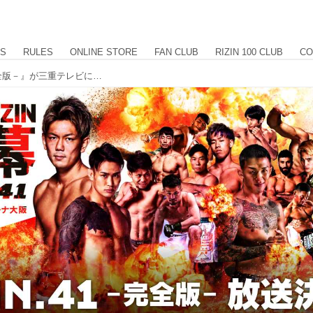
US
RULES
ONLINE STORE
FAN CLUB
RIZIN 100 CLUB
CO
4/20（木）19時より『RIZIN.41 －完全版－』が三重テレビにて放送決定！