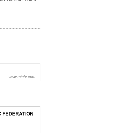
www.mietv.com
サイトです。放送番
、気象情報のほか、
々な情報を発信す
ターエムっとくんの
G FEDERATION