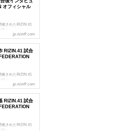
 試合後インタビュ
想をお聞かせいただ
ATION オフィシャル
久々だったんで。ま
すけど、久々という
れたRIZIN.41
公開！
jp.rizinff.com
明していきたい」
ZIN.41 試合
いただけますか。
 FEDERATION
です。
のですが、そこで取
きたのでし...
れたRIZIN.41
公開！
jp.rizinff.com
日という日を楽しみ
ZIN.41 試合
 FEDERATION
か。
するものだと思うの
確か16戦めだと思
れたRIZIN.41
公開！