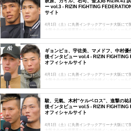
萩原、カイル、石司、金太郎 RIZIN.41
ーー3年ぶりの参戦でKO勝利、試合後の率直な感
ー vol.3 - RIZIN FIGHTING FEDER
けますか。
サイト
K太郎 いや、ホッとしましたね。やっぱりだいぶ
あ緊張はいつもするんでいつも通りだと思うので
フィルターが自分にかかって、より緊張してい...
4月1日（土）に丸善インテックアリーナ大阪にて開催さ
大阪大会の出場選手たちの試合後インタビューを
萩原京平「強い選手とガンガン試合して実力を証
萩原京平 試合後インタビュー / RIZIN.41
youtu.be
ギョンピョ、宇佐美、マメドフ、中村優作 RI
ーー連敗を脱出しました、率直な感想をお聞かせ
後インタビュー vol.4 - RIZIN FIGHTING
萩原 ひと安心ですね「やっと勝てたわ」って感じ
オフィシャルサイト
ーーバックを取られる場面も多々見られたと思う
りきられなかったのは、今までの試合の反省が活きて
4月1日（土）に丸善インテックアリーナ大阪にて開催さ
大阪大会の出場選手たちの試合後インタビューを
キム・ギョンピョ「今日の試合に勝てたので、今
たい」
キム・ギョンピョ 試合後インタビュー / RIZIN.41
駿、元氣、木村“ケルベロス”、進撃の祐基 RI
youtu.be
後インタビュー vol.5 - RIZIN FIGHTING
ーー試合後の率直な感想をお聞かせいただけます
オフィシャルサイト
ギョンピョ まずは、すべての選手は精神的に苦労
ですが、自分もそうでした。これが自分にとっては
います。今までもそうだったのですが、今回は...
4月1日（土）に丸善インテックアリーナ大阪にて開催さ
大阪大会の出場選手たちの試合後インタビューを