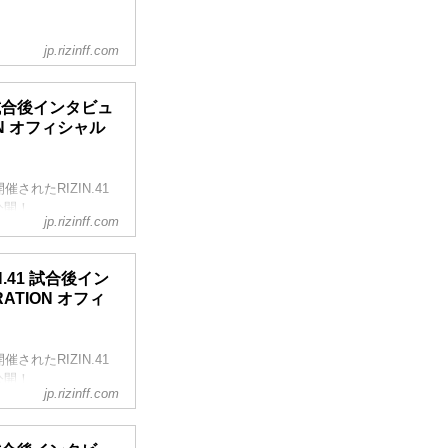
）
jp.rizinff.com
 試合後インタビュ
ATION オフィシャル
E）
ドチョーク）
れたRIZIN.41
公開！
jp.rizinff.com
.41 試合後イン
か。
DERATION オフィ
んで、今回。嬉しい
んか「よっしゃ」ぐ
ポートがあって今回
れたRIZIN.41
公開！
jp.rizinff.com
うに」