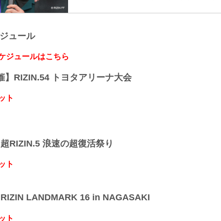
駿「分かりやすくはっきり倒せたのでよかった」
駿 試合後インタビュー / RIZIN.41
youtu.be
ケジュール
ーー試合後の率直な感想をお聞かせいただけます
駿 いや、まだ興奮してるんですけど、分かりやす
でよかったな、という感じですね。
スケジュールはこちら
ーー決まり手は右手だったかと思います。
駿 はい。右のショートフックという感じですね。
開催】RIZIN.54 トヨタアリーナ大会
ーー当てた瞬間は手応え...
ット
】超RIZIN.5 浪速の超復活祭り
ット
IZIN LANDMARK 16 in NAGASAKI
ット