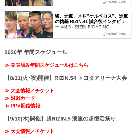
率直な感想をお聞かせいただけますか。
jp.rizinff.com
実力を証明していきたい」
K太郎 いや、ホッとしましたね。やっぱ
4月1日（土）に丸善インテックアリーナ
萩原京平 試合後インタビュー / RIZIN.41
りだいぶ久々だったんで。まあ緊張はい
大阪にて開催されたRIZIN.41大阪大会の
youtu.be
駿、元氣、木村“ケルベロス”、進撃
つもするんでいつも通りだと思うのです
出場選手たちの試合後インタビューを公
の祐基 RIZIN.41 試合後インタビュ
ーー連敗を脱出しました、率直な感想を
けど、久々というフィルターが自分にか
開！
ー vol.5 - RIZIN FIGHTING
お聞かせいただけますか。
かって、より緊張してい...
キム・ギョンピョ「今日の試合に勝てた
FEDERATION オフィシャルサイト
萩原 ひと安心ですね「やっと勝てたわ」
jp.rizinff.com
ので、今日という日を楽しみたい」
って感じです。
4月1日（土）に丸善インテックアリーナ
キム・ギョンピョ 試合後インタビュー /
ーーバックを取られる場面も多々見られ
大阪にて開催されたRIZIN.41大阪大会の
RIZIN.41
たと思うのですが、そこで取りきられな
2026年 年間スケジュール
出場選手たちの試合後インタビューを公
youtu.be
かったのは、今までの試合の反省が活き
開！
ーー試合後の率直な感想をお聞かせいた
てきたのでし...
駿「分かりやすくはっきり倒せたのでよ
≫ 発表済み年間スケジュールはこちら
だけますか。
かった」
ギョンピョ まずは、すべての選手は精神
駿 試合後インタビュー / RIZIN.41
的に苦労するものだと思うのですが、自
【8/11(火･祝)開催】RIZIN.54 トヨタアリーナ大会
youtu.be
分もそうでした。これが自分にとっては
ーー試合後の率直な感想をお聞かせいた
確か16戦めだと思います。今までもそう
≫ 大会情報／チケット
だけますか。
だったのですが、今回は...
≫ 対戦カード
駿 いや、まだ興奮してるんですけど、分
かりやすくはっきり倒せたのでよかった
≫ PPV配信情報
な、という感じですね。
ーー決まり手は右手だったかと思いま
【9/10(木)開催】超RIZIN.5 浪速の超復活祭り
す。
駿 はい。右のショートフックという感じ
≫ 大会情報／チケット
ですね。