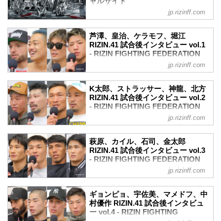
ャルサイト
jp.rizinff.com
第10試合／皇治 vs. 芦澤竜誠
RIZIN キックボクシングルール：3分
3R（61.0kg）
芦澤、皇治、ケラモフ、堀江
（LOSE）皇治 vs. 芦澤竜誠（WIN）
RIZIN.41 試合後インタビュー vol.1
3R 判定 （1-2）
- RIZIN FIGHTING FEDERATION
≫ 試合結果詳細
オフィシャルサイト
jp.rizinff.com
第9試合／ヴガール・ケラモフ vs. 堀江圭
4月1日（土）に丸善インテックアリーナ
功
大阪にて開催されたRIZIN.41大阪大会の
K太郎、ストラッサー、神龍、北方
RIZIN MMAルール：5分 3R（66.0kg）
出場選手たちの試合後インタビューを公
RIZIN.41 試合後インタビュー vol.2
（WIN）ヴガール・ケラモフ vs. 堀江圭
開！
- RIZIN FIGHTING FEDERATION
功（LOSE）
芦澤竜誠「嬉しい！死ぬほど嬉しい！」
オフィシャルサイト
2R 3分21秒 SUB（タップアウト：リアネ
jp.rizinff.com
芦澤竜誠 試合後インタビュー / RIZIN.41
イキッドチョーク）
4月1日（土）に丸善インテックアリーナ
youtu.be
≫ 試合結果詳細
大阪にて開催されたRIZIN.41大阪大会の
ーー試合後の率直な感想をお聞かせいた
萩原、カイル、石司、金太郎
第8試合／ストラッサー起一 vs. 中村K太
出場選手たちの試合後インタビューを公
RIZIN.41 試合後インタビュー vol.3
だけますか。
郎
開！
- RIZIN FIGHTING FEDERATION
芦澤 嬉しい！死ぬほど嬉しい！それくら
RIZIN ...
中村K太郎「もっとウェルター級が盛り上
オフィシャルサイト
いやったんで、今回。嬉しいっすね、や
jp.rizinff.com
がるように」
っぱ。練習しなくて勝つ試合って、なん
4月1日（土）に丸善インテックアリーナ
中村K太郎 試合後インタビュー /
か「よっしゃ」ぐらいだけど本当に今回
大阪にて開催されたRIZIN.41大阪大会の
RIZIN.41
ギョンピョ、宇佐美、マメドフ、中
嬉しかったし、まわりの力ポートがあっ
出場選手たちの試合後インタビューを公
村優作 RIZIN.41 試合後インタビュ
youtu.be
て今回の勝ちにつながったと思...
開！
ー vol.4 - RIZIN FIGHTING
ーー3年ぶりの参戦でKO勝利、試合後の
萩原京平「強い選手とガンガン試合して
FEDERATION オフィシャルサイト