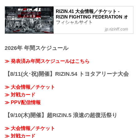
RIZIN.41 大会情報／チケット -
RIZIN FIGHTING FEDERATION オ
フィシャルサイト
jp.rizinff.com
MOVIE
【Trailer】RIZIN.41 in 丸善インテックア
リーナ大阪
2026年 年間スケジュール
youtu.be
RIZIN.41 大会概要
開催日時
≫ 発表済み年間スケジュールはこちら
2023年4月1日（土）12:30開場 / 14:00開
始
【8/11(火･祝)開催】RIZIN.54 トヨタアリーナ大会
※オープニングファイトは13:00開始
終了予定時間
≫ 大会情報／チケット
19:00〜20:00頃
≫ 対戦カード
※試合内容、イベント進行によって終了
予定時間が前後することがありますので
≫ PPV配信情報
ご了承ください。
会場
【9/10(木)開催】超RIZIN.5 浪速の超復活祭り
丸善インテックアリーナ大阪（大阪市中
央体育館）
≫ 大会情報／チケット
Osaka Metro中央線「朝潮橋」 2A出口す
ぐ
≫ 対戦カード