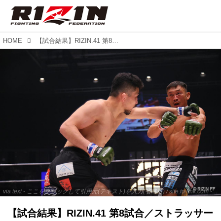
HOME
【試合結果】RIZIN.41 第8試合／ストラッサー起一 vs. 中村K太郎
via text - ここをクリックして引用元(テキスト)を入力(省略可) / site.to.link.com - ここをクリックして引用元を入力(省略可)
【試合結果】RIZIN.41 第8試合／ストラッサー