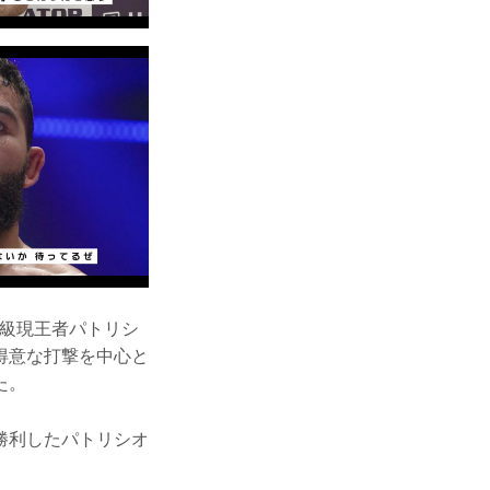
ェザー級現王者パトリシ
の得意な打撃を中心と
た。
勝利したパトリシオ