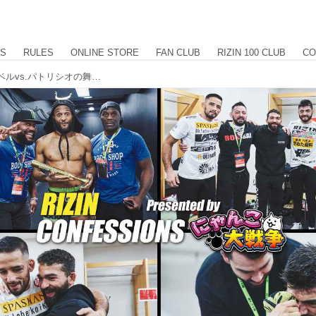
US
RULES
ONLINE STORE
FAN CLUB
RIZIN 100 CLUB
CO
全面対抗戦 サトシvs.マッキー、クレベルvs.パトリシオの舞台裏に迫る！RIZIN CONFESSIONS #115 配信開始！