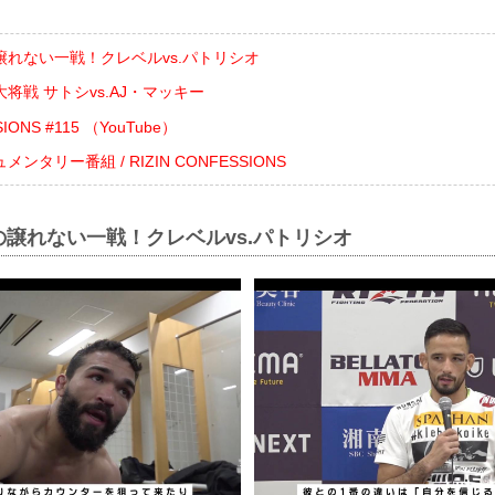
れない一戦！クレベルvs.パトリシオ
将戦 サトシvs.AJ・マッキー
SIONS #115 （YouTube）
タリー番組 / RIZIN CONFESSIONS
譲れない一戦！クレベルvs.パトリシオ