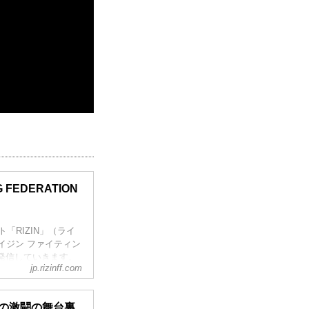
NG FEDERATION
ント「RIZIN」（ライ
」（ライジン ファイティン
発信していきます。
jp.rizinff.com
れの激闘の舞台裏