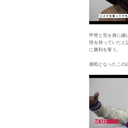
甲冑と兜を身に纏
悟を持っていたと
に勝利を誓う。
接戦となったこの