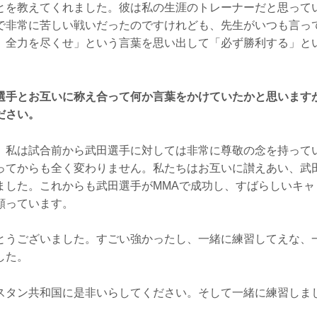
とを教えてくれました。彼は私の生涯のトレーナーだと思って
で非常に苦しい戦いだったのですけれども、先生がいつも言っ
。全力を尽くせ」という言葉を思い出して「必ず勝利する」と
選手とお互いに称え合って何か言葉をかけていたかと思います
ださい。
私は試合前から武田選手に対しては非常に尊敬の念を持って
ってからも全く変わりません。私たちはお互いに讃えあい、武
ました。これからも武田選手がMMAで成功し、すばらしいキャ
願っています。
うございました。すごい強かったし、一緒に練習してえな、
した。
タン共和国に是非いらしてください。そして一緒に練習しま