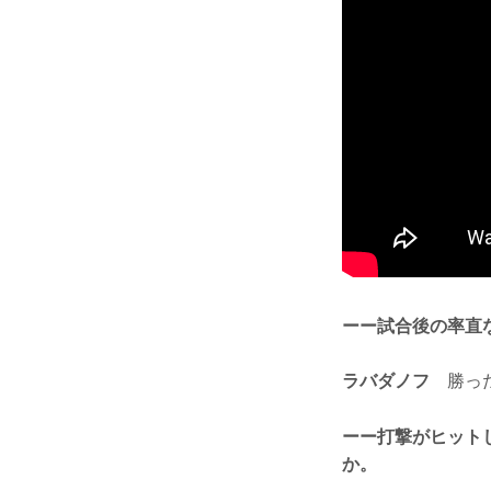
ーー試合後の率直
ラバダノフ
勝った
ーー打撃がヒット
か。