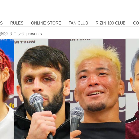
US
RULES
ONLINE STORE
FAN CLUB
RIZIN 100 CLUB
CO
ラバダノフ、武田、伊澤、パク 湘南美容クリニック presents RIZIN.40 試合後インタビュー vol.3