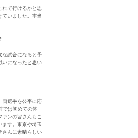
これで行けるかと思
けていました。本当
？
変な試合になると予
戦いになったと思い
、両選手を公平に応
の前では初めての体
ファンの皆さんもこ
います。東京や埼玉
皆さんに素晴らしい