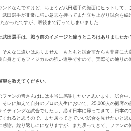
ンドなんですけど、ちょうど武田選手の顔面にヒットして、
、武田選手が非常に強い意志を持ってまた立ち上がり試合を続
りたかったですが、最後まで行ってしまいました
た武田選手は、戦う前のイメージと違うところはありましたか
そんなに違いはありません。もともと試合前からも非常に大
彼自身とてもフィジカルの強い選手ですので、実際その通りの
展望を教えてください。
ファンの皆さんはには本当に感謝したいと思います、試合中
そレに加えて自分のプロの人生において、25,000人の観客
サイティングな試合でしたし、必ず日本に帰ってきて、日本の
てくれると思うので、また戻ってきていい試合を見せたいと思
に感謝。繰り返しにになりますが、また戻ってきて、ファンの