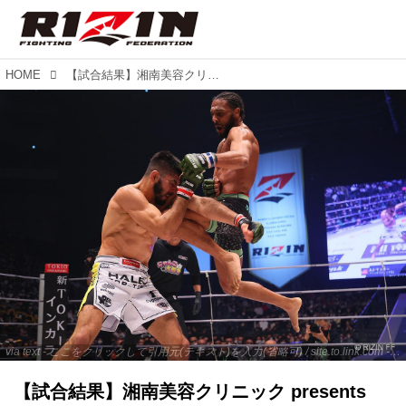
HOME
【試合結果】湘南美容クリニック presents RIZIN.40 第15試合／ホベルト・サトシ・ソウザ vs. AJ・マッキー
via text - ここをクリックして引用元(テキスト)を入力(省略可) / site.to.link.com - ここをクリックして引用元を入力(省略可)
【試合結果】湘南美容クリニック presents