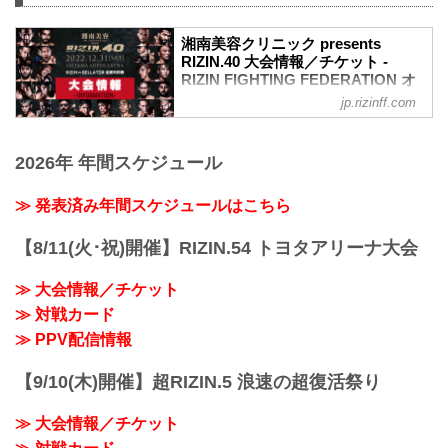
湘南美容クリニック presents
RIZIN.40 大会情報／チケット -
RIZIN FIGHTING FEDERATION オ
フィシャルサイト
jp.rizinff.com
更新情報
12/28（水）更新
2026年 年間スケジュール
チケット
VVIP席、VIP席、SRS席、SA席、A席は
完売いたしました。
≫ 発表済み年間スケジュールはこちら
MOVIE
【Trailer】湘南美容クリニック presents
【8/11(火･祝)開催】RIZIN.54 トヨタアリーナ大会
RIZIN.40 in さいたまスーパーアリーナ
youtu.be
≫ 大会情報／チケット
大会概要
≫ 対戦カード
名称
湘南美容クリニック presents RIZIN.40
≫ PPV配信情報
日時
2022年12月31日（土）12:00開場 / 14:00
【9/10(木)開催】超RIZIN.5 浪速の超復活祭り
開始
会場
≫ 大会情報／チケット
さいたまスーパーアリーナ
JR京浜東北線・JR上野東京ライン（宇都