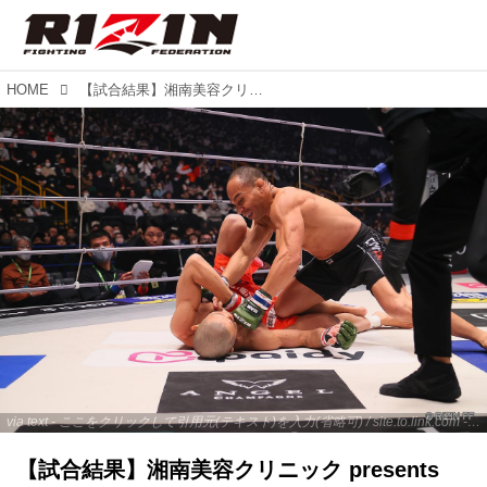
HOME
【試合結果】湘南美容クリニック presents RIZIN.40 第7試合／所英男 vs. ジョン・ドッドソン
via text - ここをクリックして引用元(テキスト)を入力(省略可) / site.to.link.com - ここをクリックして引用元を入力(省略可)
【試合結果】湘南美容クリニック presents