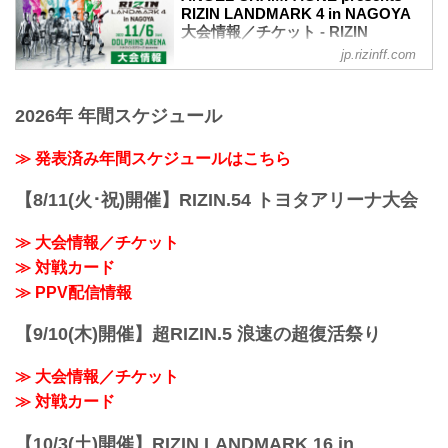
RIZIN LANDMARK 4 in NAGOYA
大会情報／チケット - RIZIN
FIGHTING FEDERATION オフィシ
jp.rizinff.com
ャルサイト
大会概要
名称
2026年 年間スケジュール
ANGEL CHAMPAGNE presents RIZIN
LANDMARK 4 in NAGOYA
≫ 発表済み年間スケジュールはこちら
日時
2022年11月6日（日） 12:30開場 / 14:00
【8/11(火･祝)開催】RIZIN.54 トヨタアリーナ大会
開始
※オープニングファイトは13:00開始
≫ 大会情報／チケット
終了予定時間
20:00〜21:00頃
≫ 対戦カード
※試合内容、イベント進行によって終了
≫ PPV配信情報
予定時間が前後することがありますので
ご了承ください。
【9/10(木)開催】超RIZIN.5 浪速の超復活祭り
会場
ドルフィンズアリーナ（愛知県体育館）
≫ 大会情報／チケット
名古屋市営地下鉄名城線「市役所」駅 7
番出口より徒歩5分
≫ 対戦カード
JR・名鉄・近鉄共通「名古屋」駅...
【10/3(土)開催】RIZIN LANDMARK 16 in