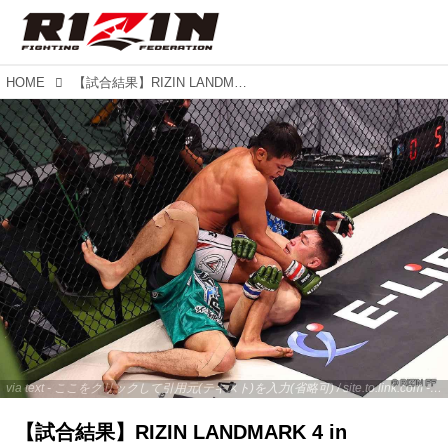
HOME
【試合結果】RIZIN LANDMARK 4 in NAGOYA 第3試合／アラン“ヒロ”ヤマニハ vs. 河村泰博
via text - ここをクリックして引用元(テキスト)を入力(省略可) / site.to.link.com - ここをクリックして引用元を入力(省略可)
【試合結果】RIZIN LANDMARK 4 in