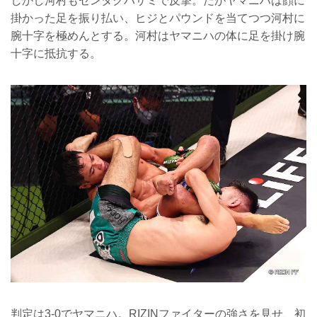
しかし河村もセンタクバサミで反撃。だがヤマニハは顔に
掛かった足を振り払い、ヒジとパウンドを当てつつ河村に
腕十字を極めんとする。河村はヤマニハの体に足を掛け腕
十字に抵抗する。
判定は3-0でヤマニハ。RIZINファイターの強さを見せ、初