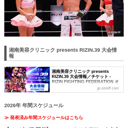
湘南美容クリニック presents RIZIN.39 大会情
報
湘南美容クリニック presents
RIZIN.39 大会情報／チケット -
RIZIN FIGHTING FEDERATION オ
フィシャルサイト
jp.rizinff.com
MOVIE
【Trailer】湘南美容クリニック presents
2026年 年間スケジュール
RIZIN.39 in マリンメッセ福岡
youtu.be
大会概要
≫ 発表済み年間スケジュールはこちら
名称
湘南美容クリニック presents RIZIN.39