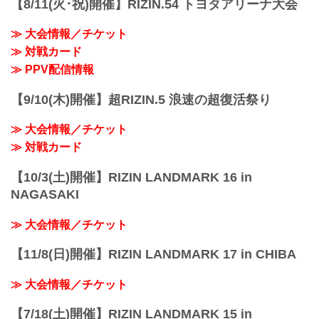
【8/11(火･祝)開催】RIZIN.54 トヨタアリーナ大会
日時
2022年10月23日（日） 12:30開場 / 14:00
≫ 大会情報／チケット
開始
≫ 対戦カード
終了予定時間
20:00〜21:00頃
≫ PPV配信情報
※試合内容、イベント進行によって終了
予定時間が前後することがありますので
【9/10(木)開催】超RIZIN.5 浪速の超復活祭り
ご了承ください。
会場
≫ 大会情報／チケット
マリンメッセ福岡 Ａ館
福岡市地下鉄「呉服町」駅より徒歩15分
≫ 対戦カード
福岡市地下鉄「中洲川...
【10/3(土)開催】RIZIN LANDMARK 16 in
NAGASAKI
≫ 大会情報／チケット
【11/8(日)開催】RIZIN LANDMARK 17 in CHIBA
≫ 大会情報／チケット
【7/18(土)開催】RIZIN LANDMARK 15 in