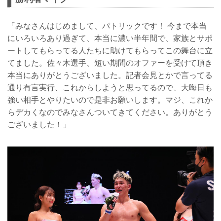
「みなさんはじめまして、パトリックです！ 今まで本当
にいろいろあり過ぎて、本当に濃い半年間で、家族とサポ
ートしてもらってる人たちに助けてもらってこの舞台に立
てました。佐々木選手、短い期間のオファーを受けて頂き
本当にありがとうございました。記者会見とかで言ってる
通り有言実行、これからしようと思ってるので、大晦日も
強い相手とやりたいので是非お願いします。マジ、これか
らデカくなのでみなさんついてきてください。ありがとう
ございました！」