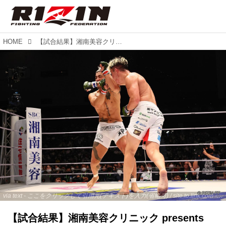
HOME
【試合結果】湘南美容クリニック presents RIZIN.39 第8試合／佐々木信治 vs. 宇佐美正パトリック
via text - ここをクリックして引用元(テキスト)を入力(省略可) / site.to.link.com - ここをクリックして引用元を入力(省略可)
【試合結果】湘南美容クリニック presents