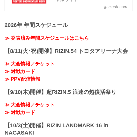
jp.rizinff.com
RIZIN CONFESSIONS の記事一覧 - 格闘
技イベント「RIZIN」（ライジン）と
「RIZIN FIGHTING FEDERATION」（ラ
2026年 年間スケジュール
イジン ファイティング フェデレーショ
ン）の情報・加盟団体について発信して
いきます。
≫ 発表済み年間スケジュールはこちら
【8/11(火･祝)開催】RIZIN.54 トヨタアリーナ大会
≫ 大会情報／チケット
≫ 対戦カード
≫ PPV配信情報
【9/10(木)開催】超RIZIN.5 浪速の超復活祭り
≫ 大会情報／チケット
≫ 対戦カード
【10/3(土)開催】RIZIN LANDMARK 16 in
NAGASAKI