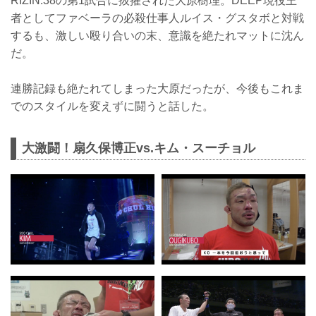
RIZIN.38の第1試合に抜擢された大原樹理。DEEP現役王
者としてファベーラの必殺仕事人ルイス・グスタボと対戦
するも、激しい殴り合いの末、意識を絶たれマットに沈ん
だ。
連勝記録も絶たれてしまった大原だったが、今後もこれま
でのスタイルを変えずに闘うと話した。
大激闘！扇久保博正vs.キム・スーチョル