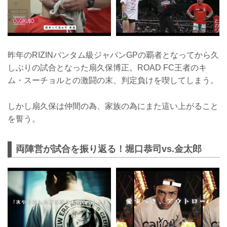
昨年のRIZINバンタム級ジャパンGPの覇者となってから久
しぶりの試合となった扇久保博正。ROAD FC王者のキ
ム・スーチョルとの激闘の末、判定負けを喫してしまう。
しかし扇久保は仲間の為、家族の為にまた這い上がること
を誓う。
両陣営が試合を振り返る！堀口恭司vs.金太郎