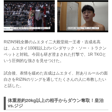
RIZIN5戦全勝のムエタイ二大殿堂統一王者・吉成名高
は、ムエタイ100戦以上のバンダサック・ソー・トラクン
ペットと対戦。今回も研ぎ澄まされた打撃で、1R TKOと
いう圧倒的な強さを見せつけた。
試合後、表情を緩めた吉成はムエタイ、肘ありルールの面
白さをRIZINのリングを通してたくさんの人に布教したい
と話した。
体重差約20kg以上の相手からダウン奪取！皇治
vs.ジジ