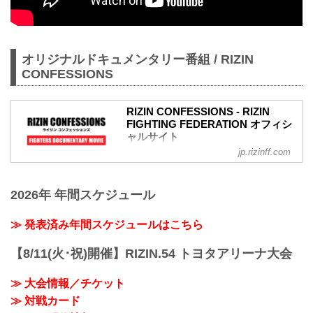
オリジナルドキュメンタリー番組 / RIZIN
CONFESSIONS
RIZIN CONFESSIONS - RIZIN
FIGHTING FEDERATION オフィシ
ャルサイト
jp.rizinff.com
RIZIN CONFESSIONS の記事一覧 - 格闘
技イベント「RIZIN」（ライジン）と
「RIZIN FIGHTING FEDERATION」（ラ
2026年 年間スケジュール
イジン ファイティング フェデレーショ
ン）の情報・加盟団体について発信して
いきます。
≫ 発表済み年間スケジュールはこちら
【8/11(火･祝)開催】RIZIN.54 トヨタアリーナ大会
≫ 大会情報／チケット
≫ 対戦カード