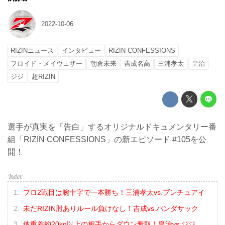
2022-10-06
RIZINニュース
インタビュー
RIZIN CONFESSIONS
フロイド・メイウェザー
朝倉未来
吉成名高
三浦孝太
皇治
ジジ
超RIZIN
選手が真実を「告白」するオリジナルドキュメンタリー番
組「RIZIN CONFESSIONS」の新エピソード #105を公
開！
プロ2戦目は腕十字で一本勝ち！三浦孝太vs.ブンチュアイ
未だRIZIN肘ありルール負けなし！吉成vs.バンダサック
体重差約20kg以上の相手からダウン奪取！皇治vs.ジジ