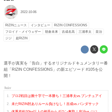
2022-10-06
RIZINニュース
インタビュー
RIZIN CONFESSIONS
フロイド・メイウェザー
朝倉未来
吉成名高
三浦孝太
皇治
ジジ
超RIZIN
選手が真実を「告白」するオリジナルドキュメンタリー番
組「RIZIN CONFESSIONS」の新エピソード #105を公
開！
プロ2戦目は腕十字で一本勝ち！三浦孝太vs.ブンチュアイ
未だRIZIN肘ありルール負けなし！吉成vs.バンダサック
体重差約20kg以上の相手からダウン奪取！皇治vs.ジジ