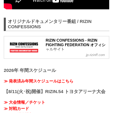
オリジナルドキュメンタリー番組 / RIZIN
CONFESSIONS
RIZIN CONFESSIONS - RIZIN
FIGHTING FEDERATION オフィシ
ャルサイト
jp.rizinff.com
RIZIN CONFESSIONS の記事一覧 - 格闘
技イベント「RIZIN」（ライジン）と
「RIZIN FIGHTING FEDERATION」（ラ
2026年 年間スケジュール
イジン ファイティング フェデレーショ
ン）の情報・加盟団体について発信して
いきます。
≫ 発表済み年間スケジュールはこちら
【8/11(火･祝)開催】RIZIN.54 トヨタアリーナ大会
≫ 大会情報／チケット
≫ 対戦カード