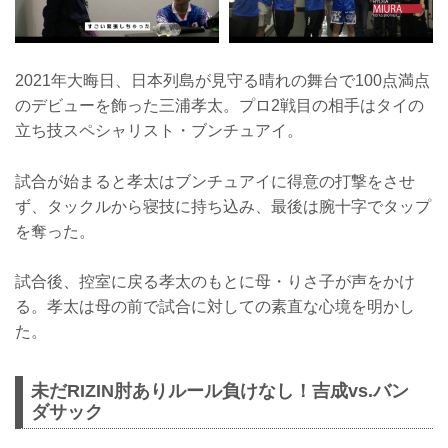
2021年大晦日、日本列島が見守る晴れの舞台で100点満点
のデビューを飾った三浦孝太。プロ2戦目の相手はタイの
立ち技スペシャリスト・ブンチュアイ。
試合が始まると孝太はブンチュアイに得意の打撃をさせ
ず、タックルから寝技に持ち込み、最後は腕十字でタップ
を奪った。
試合後、控室に戻る孝太のもとに母・りさ子が声をかけ
る。孝太は母の前で試合に対しての素直な心境を明かし
た。
未だRIZIN肘ありルール負けなし！吉成vs.バン
ダサック