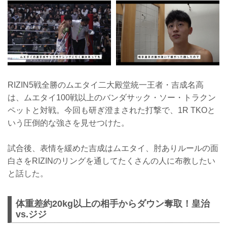
RIZIN5戦全勝のムエタイ二大殿堂統一王者・吉成名高
は、ムエタイ100戦以上のバンダサック・ソー・トラクン
ペットと対戦。今回も研ぎ澄まされた打撃で、1R TKOと
いう圧倒的な強さを見せつけた。
試合後、表情を緩めた吉成はムエタイ、肘ありルールの面
白さをRIZINのリングを通してたくさんの人に布教したい
と話した。
体重差約20kg以上の相手からダウン奪取！皇治
vs.ジジ