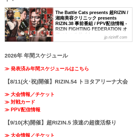
The Battle Cats presents 超RIZIN / 湘南
美容クリニック presents RIZIN.38
The Battle Cats presents 超RIZIN /
日時
湘南美容クリニック presents
2022年9月25日（日）10:30開場 / 12:00開
RIZIN.38 事前番組 / PPV配信情報 -
始
RIZIN FIGHTING FEDERATION オ
※RIZIN.38は超RIZIN終了後、1時間の休
フィシャルサイト
jp.rizinff.com
憩を挟んで開始いたします。尚15:00開始
9月25日（日）さいたまスーパーアリーナ
予定ですが、イベントの進行により前後
にて開催されるThe Battle Cats presents
する場合がございます。予めご了承くだ
超RIZIN / 湘南美容クリニック presents
2026年 年間スケジュール
さい。
RIZIN.38の事前番組、各配信サービスの
終了予定時間
PPV配信チケット情報をまとめたぞ！
20:00〜21:00頃
≫ 発表済み年間スケジュールはこちら
会場に来れない方はお好きな配信サービ
※試合内容、イベント進行によって終了
スで、The Battle Cats presents 超RIZIN /
予定時間が前後することがありますので
【8/11(火･祝)開催】RIZIN.54 トヨタアリーナ大会
湘南美容クリニック presents RIZIN.38
ご...
を、全試合リアルタイムで視聴しよう！
≫ 大会情報／チケット
事前番組 / PPV配信スケジュール一覧
事前番組...
≫ 対戦カード
≫ PPV配信情報
【9/10(木)開催】超RIZIN.5 浪速の超復活祭り
≫ 大会情報／チケット