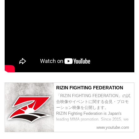
RIZIN FIGHTING FEDERATION
「RIZIN FIGHTING FEDERATION」の試
合映像やイベントに関する会見・プロモ
ーション映像を公開します。
RIZIN Fighting Federation is Japan's
leading MMA promotion. Since 2015, we
have carried on the fighting tradition of
www.youtube.com
previous world class MMA promotions
such as PRIDE and DREAM. Japan h...