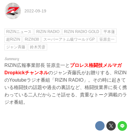
2022-09-19
RIZINニュース
RIZIN RADIO
RIZIN RADIO GOLD
平本蓮
超RIZIN
RIZIN38
スーパーアトム級ワールドGP
笹原圭一
ジャン斉藤
鈴木芳彦
RIZIN広報事業部長 笹原圭一と
プロレス格闘技メルマガ
Dropkickチャンネル
のジャン斉藤氏がお贈りする、RIZIN
のYoutubeラジオ番組「RIZIN RADIO」。その時に起きて
いる格闘技の話題や過去の裏話など、格闘技業界に長く携
わっている二人だからこそ話せる、貴重なトーク満載のラ
ジオ番組。