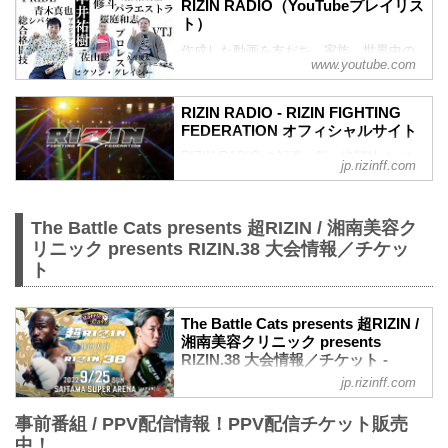
RIZIN RADIO（YouTubeプレイリス
ト）
作成した動画を友だち、家族、世界中の
www.youtube.com
人たちと共有
RIZIN RADIO - RIZIN FIGHTING
FEDERATION オフィシャルサイト
RIZIN RADIO の記事一覧 - 格闘技イベン
jp.rizinff.com
ト「RIZIN」（ライジン）と「RIZIN
FIGHTING FEDERATION」（ライジン
ファイティング フェデレーション）の情
The Battle Cats presents 超RIZIN / 湘南美容ク
報・加盟団体について発信していきま
リニック presents RIZIN.38 大会情報／チケッ
す。
ト
The Battle Cats presents 超RIZIN /
湘南美容クリニック presents
RIZIN.38 大会情報／チケット -
RIZIN FIGHTING FEDERATION オ
jp.rizinff.com
フィシャルサイト
事前番組 / PPV配信情報！PPV配信チケット販売
大会概要
名称
中！