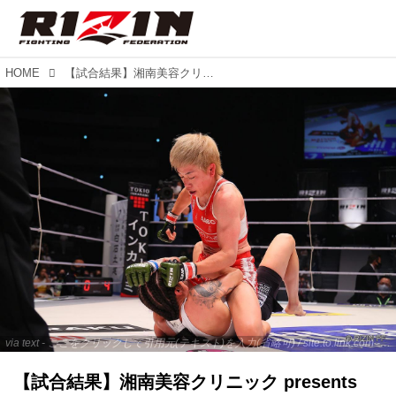
HOME
【試合結果】湘南美容クリニック presents RIZIN.37 第14試合／浜崎朱加 vs. ジェシカ・アギラー
via text - ここをクリックして引用元(テキスト)を入力(省略可) / site.to.link.com - ここをクリックして引用元を入力(省略可)
【試合結果】湘南美容クリニック presents