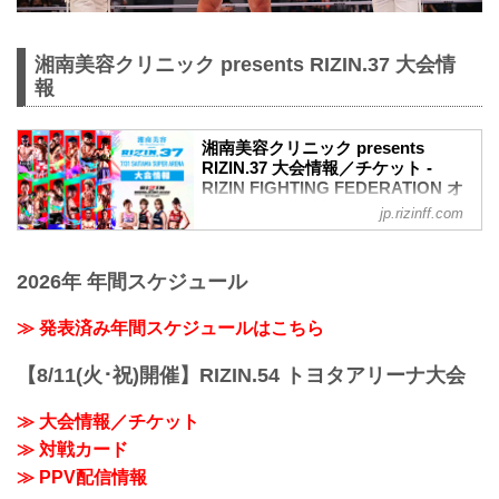
湘南美容クリニック presents RIZIN.37 大会情
報
湘南美容クリニック presents
RIZIN.37 大会情報／チケット -
RIZIN FIGHTING FEDERATION オ
フィシャルサイト
jp.rizinff.com
MOVIE
【Trailer】湘南美容クリニック presents
2026年 年間スケジュール
RIZIN.37 in SAITAMA SUPER ARENA
youtu.be
大会概要
≫ 発表済み年間スケジュールはこちら
名称
湘南美容クリニック presents RIZIN.37
【8/11(火･祝)開催】RIZIN.54 トヨタアリーナ大会
日時
2022年7月31日（日）12:30開場 / 14:00開
≫ 大会情報／チケット
始
≫ 対戦カード
終了予定時間
19:00〜20:00頃
≫ PPV配信情報
※試合内容、イベント進行によって終了