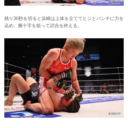
残り30秒を切ると浜崎は上体を立ててヒジとパンチに力を
込め、腕十字を狙って試合を終える。