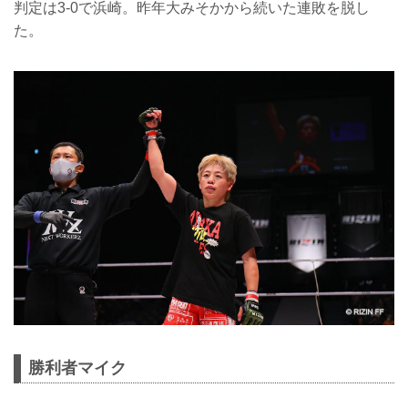
判定は3-0で浜崎。昨年大みそかから続いた連敗を脱し
た。
勝利者マイク