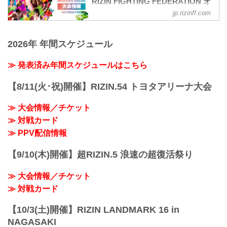
RIZIN FIGHTING FEDERATION オ
フィシャルサイト
jp.rizinff.com
MOVIE
【Trailer】湘南美容クリニック presents
2026年 年間スケジュール
RIZIN.36 in OKINAWA
youtu.be
大会概要
≫ 発表済み年間スケジュールはこちら
名称
湘南美容クリニック presents RIZIN.36
【8/11(火･祝)開催】RIZIN.54 トヨタアリーナ大会
日時
2022年7月2日（土）12:30開場 / 14:00開
≫ 大会情報／チケット
始
≫ 対戦カード
終了予定時間
19:00〜20:00頃
≫ PPV配信情報
※試合内容、イベント進行によって終了
予定時間が前後することがありますので
【9/10(木)開催】超RIZIN.5 浪速の超復活祭り
ご了承ください。
会場
≫ 大会情報／チケット
沖縄アリーナ
那覇空港より 高速バス「沖縄南IC」下車
≫ 対戦カード
徒歩約7分
那覇バスターミナルより「...
【10/3(土)開催】RIZIN LANDMARK 16 in
NAGASAKI