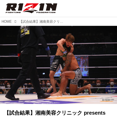
HOME
【試合結果】湘南美容クリニック presents RIZIN.36 第10試合／カイル・アグォン vs. 山本空良
【試合結果】湘南美容クリニック presents