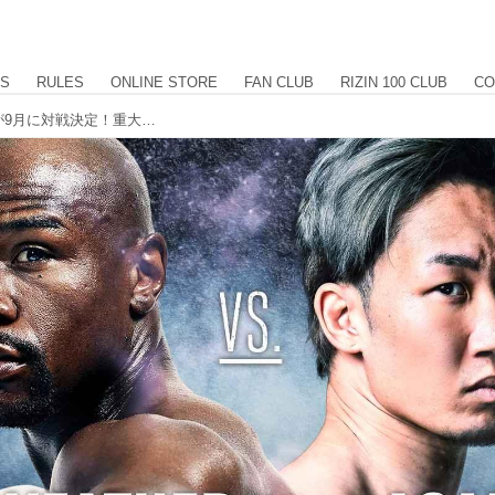
US
RULES
ONLINE STORE
FAN CLUB
RIZIN 100 CLUB
CO
フロイド・メイウェザーvs.朝倉未来が9月に対戦決定！重大発表記者会見