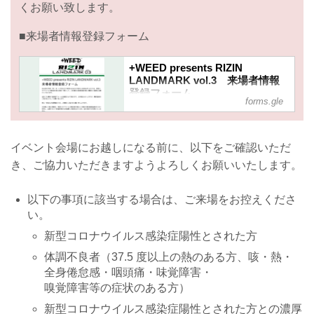
くお願い致します。
■来場者情報登録フォーム
+WEED presents RIZIN
LANDMARK vol.3 来場者情報
登録フォーム
forms.gle
2022年5月5日（祝・木）に行われる
+WEED presents RIZIN LANDMARK
vol.3では、新型コロナウイルス感染拡
イベント会場にお越しになる前に、以下をご確認いただ
大防止策の一環として、ご来場のお客
き、ご協力いただきますようよろしくお願いいたします。
様全員の個人情報のご登録をお願いし
ております。
当日ご入場時に登録完了メールを確認
以下の事項に該当する場合は、ご来場をお控えくださ
させて頂きます。お手数おかけします
い。
が、事前登録のご協力をよろしくお願
い致します。
新型コロナウイルス感染症陽性とされた方
安心・安全な大会開催のため、ご理解
体調不良者（37.5 度以上の熱のある方、咳・熱・
とご協力をお願い申し上げます。
※収集した個人情報は、新型コロナウ
全身倦怠感・咽頭痛・味覚障害・
イルス感染者が発生した場合の感染経
嗅覚障害等の症状のある方）
路追跡のために利用...
新型コロナウイルス感染症陽性とされた方との濃厚