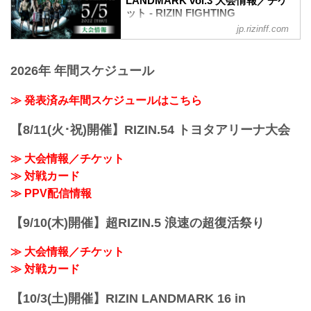
LANDMARK vol.3 大会情報／チケ
ット - RIZIN FIGHTING
FEDERATION オフィシャルサイト
jp.rizinff.com
大会概要
名称
2026年 年間スケジュール
+WEED presents RIZIN LANDMARK
vol.3
日時
≫ 発表済み年間スケジュールはこちら
2022年5月5日（祝・木）18:00開場（予
定）19:00開始（予定）
【8/11(火･祝)開催】RIZIN.54 トヨタアリーナ大会
※開場・開始時間は予定です。決定次第
RIZIN FFオフィシャルサイトにてご案内
≫ 大会情報／チケット
します。
≫ 対戦カード
会場
都内某所
≫ PPV配信情報
※ご来場のお客様のみお知らせいたしま
す。
【9/10(木)開催】超RIZIN.5 浪速の超復活祭り
主催
RIZIN FIGHTING FEDERATION
≫ 大会情報／チケット
冠協賛
+WEED
≫ 対戦カード
≫ +WEED（外部サイト）
対戦カード
【10/3(土)開催】RIZIN LANDMARK 16 in
+WEED presents RIZIN LANDMARK...