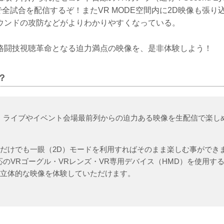
全試合を配信するぞ！またVR MODE空間内に2D映像も張り
ウンドの攻防などがよりわかりやすくなっている。
格闘技視聴革命となる迫力満点の映像を、是非体験しよう！
？
、ライブやイベント会場最前列からの迫力ある映像を生配信で楽し
だけでも一眼（2D）モードを利用すればそのまま楽しむ事ができ
応のVRゴーグル・VRレンズ・VR専用デバイス（HMD）を使用す
る立体的な映像を体験していただけます。