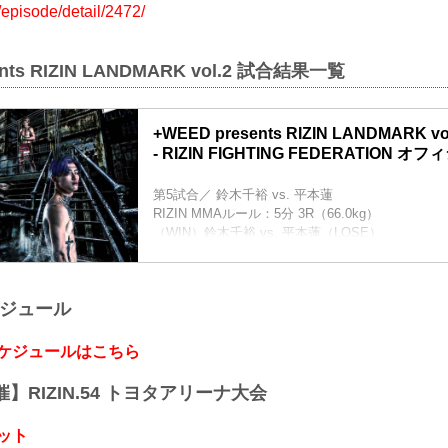
r/episode/detail/2472/
ents RIZIN LANDMARK vol.2 試合結果一覧
+WEED presents RIZIN LANDMARK
- RIZIN FIGHTING FEDERATION 
第5試合／ 鈴木千裕 vs. 平本蓮
RIZIN MMAルール：5分 3R（66.0kg）
（WIN）鈴木千裕 vs. 平本蓮（LOSE）
3R 判定 （3-0）
≫ 試合結果詳細
第4試合／ 昇侍 vs. 鈴木博昭
ケジュール
RIZIN MMAルール：5分 3R（66.0kg）
（LOSE）昇侍 vs. 鈴木博昭（WIN）
1R 1分12秒 TKO（レフェリーストップ：スタン
スケジュールはこちら
≫ 試合結果詳細
第3試合／ 吉成名高 vs. 白幡裕星
開催】RIZIN.54 トヨタアリーナ大会
RIZIN キックボクシングルール：3分 3R（※肘有..
ット