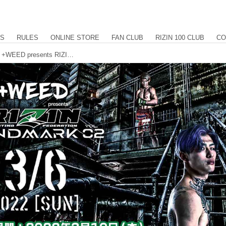
US
RULES
ONLINE STORE
FAN CLUB
RIZIN 100 CLUB
CO
3/10（木）からVR配信販売スタート！+WEED presents RIZIN LANDMARK vol.2