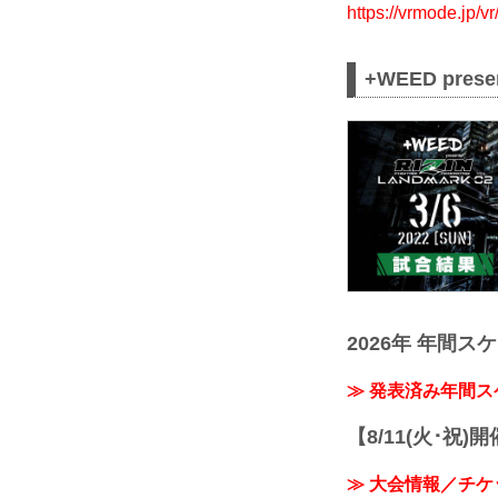
https://vrmode.jp/v
+WEED pres
2026年 年間ス
≫ 発表済み年間
【8/11(火･祝)
≫ 大会情報／チケ