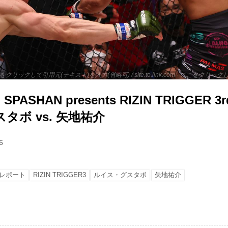
 - ここをクリックして引用元(テキスト)を入力(省略可) / site.to.link.com - ここをク
ASHAN presents RIZIN TRIGGER 
タボ vs. 矢地祐介
6
レポート
RIZIN TRIGGER3
ルイス・グスタボ
矢地祐介