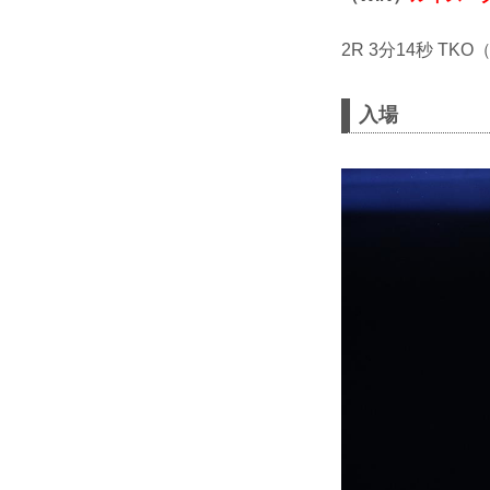
2R 3分14秒 
入場