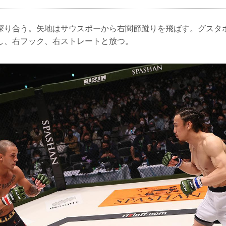
探り合う。矢地はサウスポーから右関節蹴りを飛ばす。グスタ
し、右フック、右ストレートと放つ。