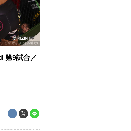
リックして引用元を入力(省略可)
3rd 第9試合／