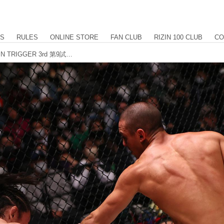
US
RULES
ONLINE STORE
FAN CLUB
RIZIN 100 CLUB
CO
【試合結果】SPASHAN presents RIZIN TRIGGER 3rd 第9試合／ルイス・グスタボ vs. 矢地祐介