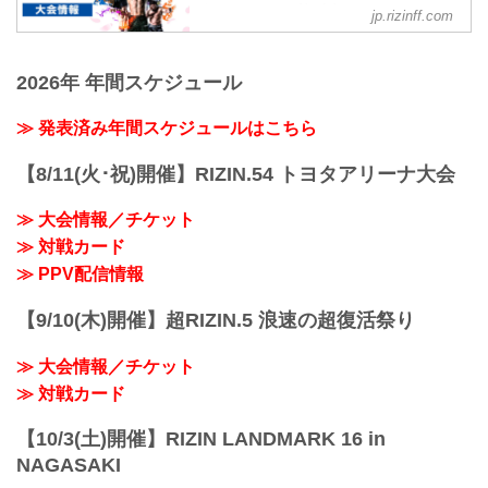
オフィシャルサイト
jp.rizinff.com
MOVIE
【Trailer】SPASHAN presents RIZIN
2026年 年間スケジュール
TRIGGER 3rd & 湘南美容クリニック
presents RIZIN.35
youtu.be
≫ 発表済み年間スケジュールはこちら
大会概要
名称
【8/11(火･祝)開催】RIZIN.54 トヨタアリーナ大会
SPASHAN presents RIZIN TRIGGER 3rd
日時
≫ 大会情報／チケット
2022年4月16日（土）12:30開場 / 14:00開
≫ 対戦カード
始
終了予定時間
≫ PPV配信情報
19:00〜20:00頃
※試合内容、イベント進行によって終了
【9/10(木)開催】超RIZIN.5 浪速の超復活祭り
予定時間が前後することがありますので
ご了承ください。
≫ 大会情報／チケット
会場
武蔵野の森総合スポーツプ...
≫ 対戦カード
【10/3(土)開催】RIZIN LANDMARK 16 in
NAGASAKI