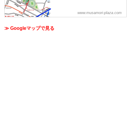
www.musamori-plaza.com
≫ Googleマップで見る