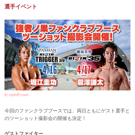
4月16日(土)・17日(日)に開催される
選手イベント
「SPASHAN presents RIZIN TRIGGER
3rd」及び「湘南美容クリニック presents
RIZIN.35」にて、RIZIN FF オフィシャル
ファンクラブ「強者ノ巣」会員専用ブー
スがオープン！ ブースでは先着で、大会
オリジナルグッズをプレゼント！ さら
に・・・！今回のファンクラブブースで
は、両日ともにゲスト選手とのツーショ
ット撮影会の開催も決定❗❗❗ 4月16日(土)は
堀江圭功が、4月17日(日)は瀧澤謙太が、
強者ノ巣ブ...
fc.rizinff.com
今回のファンクラブブースでは、両日ともにゲスト選手と
のツーショット撮影会の開催も決定！
ゲストファイター