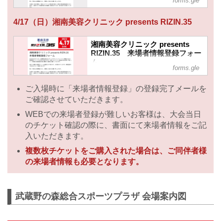
forms.gle
2022年4月16日（土）に武蔵野の森総
合スポーツプラザ メインアリーナにて
4/17（日）湘南美容クリニック presents RIZIN.35
開催されます、SPASHAN presents
RIZIN TRIGGER 3rdでは、新型コロナ
湘南美容クリニック presents
ウイルス感染拡大防止策の一環とし
RIZIN.35 来場者情報登録フォー
て、ご来場のお客様全員の個人情報の
ム
ご登録をお願いしております。
forms.gle
当日ご入場時に登録完了メールを確認
2022年4月17日（日）に武蔵野の森総
させて頂きます。お手数おかけします
合スポーツプラザ メインアリーナにて
ご入場時に「来場者情報登録」の登録完了メールを
が、事前登録のご協力をよろしくお願
開催されます、湘南美容クリニック
ご確認させていただきます。
い致します。
presents RIZIN.35では、新型コロナウ
安心・安全な大会開催のため、ご理解
イルス感染拡大防止策の一環として、
WEBでの来場者登録が難しいお客様は、大会当日
とご協力をお願い申し上げます。
ご来場のお客様全員の個人情報のご登
のチケット確認の際に、書面にて来場者情報をご記
※収集した個人情報は、新型コロナウ
録をお願いしております。
入いただきます。
イ...
当日ご入場時に登録完了メールを確認
させて頂きます。お手数おかけします
複数枚チケットをご購入された場合は、ご同伴者様
が、事前登録のご協力をよろしくお願
の来場者情報も必要となります。
い致します。
安心・安全な大会開催のため、ご理解
とご協力をお願い申し上げます。
武蔵野の森総合スポーツプラザ 会場案内図
※収集した個人情報は、新型コロナウ
イルス感染者が発...