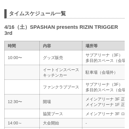
タイムスケジュール一覧
4/16（土）SPASHAN presents RIZIN TRIGGER
3rd
時間
内容
場所等
サブアリーナ（3F）
10:00〜
グッズ販売
多目的スペース（会場
イートインスペース
駐車場（会場外）
キッチンカー
サブアリーナ（3F）
ファンクラブブース
多目的スペース（会場
メインアリーナ 3F 正
12:30〜
開場
メインアリーナ 1F 正
協賛ブース
メインアリーナ 3F ロ
14:00～
大会開始
-