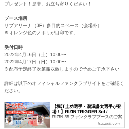
プレゼント！是非、お立ち寄りください！
ブース場所
サブアリーナ（3F）多目的スペース（会場外）
※オレンジ色のノボリが目印です。
受付日時
2022年4月16日（土）10:00〜
2022年4月17日（日）10:00〜
※配布予定終了次第撤収致しますので予めご了承下さい。
詳細は以下のオフィシャルファンクラブサイトをご確認く
ださい。
【堀江圭功選手・瀧澤謙太選手が登
場！】RIZIN TRIGGER 3rd /
RIZIN.35 ファンクラブブースのご案
内
fc.rizinff.com