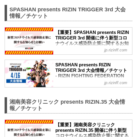
SPASHAN presents RIZIN TRIGGER 3rd 大会
情報／チケット
【重要】SPASHAN presents RIZIN
TRIGGER 3rd 開催に伴う新型コロ
ナウイルス感染防止策に関するお知
らせとお願い - RIZIN FIGHTING
jp.rizinff.com
FEDERATION オフィシャルサイト
※お願い※
SPASHAN presents RIZIN
チケットご購入前に、必ずご確認くださ
TRIGGER 3rd 大会情報／チケット
い。
- RIZIN FIGHTING FEDERATION
RIZINではイベント開催に際し、日本スポ
オフィシャルサイト
jp.rizinff.com
ーツ協会が作成した「スポーツイベント
MOVIE
の再開に向けた感染拡大予防ガイドライ
【Trailer】SPASHAN presents RIZIN
ン」に基づき、新型コロナウイルス感染
TRIGGER 3rd & 湘南美容クリニック
湘南美容クリニック presents RIZIN.35 大会情
防止の為のチケットの販売方法の変更や
presents RIZIN.35
報／チケット
入退場規制の実施、また禁止事項を設け
youtu.be
るなど、新たな取り組みを行いますので
大会概要
ご案内いたします。
名称
【重要】湘南美容クリニック
皆さまには大変ご不便をおかけいたしま
SPASHAN presents RIZIN TRIGGER 3rd
presents RIZIN.35 開催に伴う新型
すが、安心してご来場・ご観戦いただけ
コロナウイルス感染防止策に関する
日時