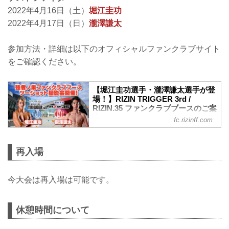
2022年4月16日（土）
堀江圭功
2022年4月17日（日）
瀧澤謙太
参加方法・詳細は以下のオフィシャルファンクラブサイト
をご確認ください。
【堀江圭功選手・瀧澤謙太選手が登
場！】RIZIN TRIGGER 3rd /
RIZIN.35 ファンクラブブースのご案
内
fc.rizinff.com
4月16日(土)・17日(日)に開催される
「SPASHAN presents RIZIN TRIGGER
3rd」及び「湘南美容クリニック presents
再入場
RIZIN.35」にて、RIZIN FF オフィシャル
ファンクラブ「強者ノ巣」会員専用ブー
スがオープン！ ブースでは先着で、大会
今大会は再入場は可能です。
オリジナルグッズをプレゼント！ さら
に・・・！今回のファンクラブブースで
は、両日ともにゲスト選手とのツーショ
休憩時間について
ット撮影会の開催も決定❗❗❗ 4月16日(土)は
堀江圭功が、4月17日(日)は瀧澤謙太が、