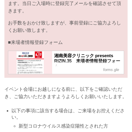
ます。当日ご入場時に登録完了メールを確認させて頂
きます。
お手数をおかけ致しますが、事前登録にご協力よろし
くお願い致します。
■来場者情報登録フォーム
湘南美容クリニック presents
RIZIN.35 来場者情報登録フォー
ム
forms.gle
2022年4月17日（日）に武蔵野の森総
合スポーツプラザ メインアリーナにて
開催されます、湘南美容クリニック
イベント会場にお越しになる前に、以下をご確認いただ
presents RIZIN.35では、新型コロナウ
き、ご協力いただきますようよろしくお願いいたします。
イルス感染拡大防止策の一環として、
ご来場のお客様全員の個人情報のご登
録をお願いしております。
以下の事項に該当する場合は、ご来場をお控えくださ
当日ご入場時に登録完了メールを確認
い。
させて頂きます。お手数おかけします
が、事前登録のご協力をよろしくお願
新型コロナウイルス感染症陽性とされた方
い致します。