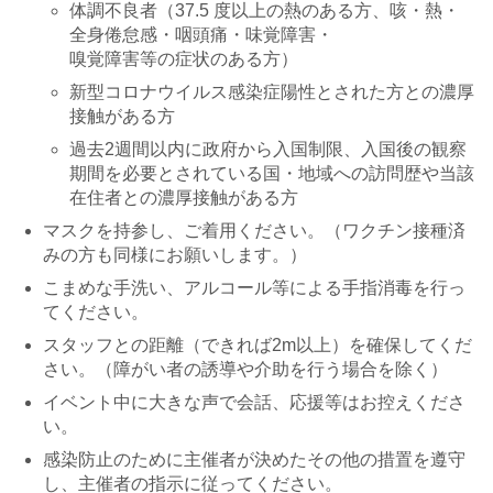
体調不良者（37.5 度以上の熱のある方、咳・熱・
安心・安全な大会開催のため、ご理解
とご協力をお願い申し上げます。
全身倦怠感・咽頭痛・味覚障害・
※収集した個人情報は、新型コロナウ
嗅覚障害等の症状のある方）
イルス感染者が発...
新型コロナウイルス感染症陽性とされた方との濃厚
接触がある方
過去2週間以内に政府から入国制限、入国後の観察
期間を必要とされている国・地域への訪問歴や当該
在住者との濃厚接触がある方
マスクを持参し、ご着用ください。（ワクチン接種済
みの方も同様にお願いします。）
こまめな手洗い、アルコール等による手指消毒を行っ
てください。
スタッフとの距離（できれば2m以上）を確保してくだ
さい。（障がい者の誘導や介助を行う場合を除く）
イベント中に大きな声で会話、応援等はお控えくださ
い。
感染防止のために主催者が決めたその他の措置を遵守
し、主催者の指示に従ってください。