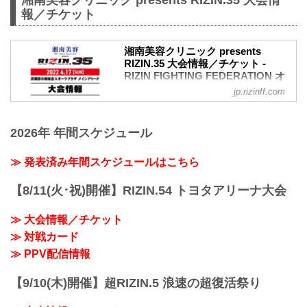
報／チケット
湘南美容クリニック presents
RIZIN.35 大会情報／チケット -
RIZIN FIGHTING FEDERATION オ
フィシャルサイト
jp.rizinff.com
大会概要
名称
2026年 年間スケジュール
湘南美容クリニック presents RIZIN.35
日時
2022年4月17日（日）12:30開場（予定）/
≫ 発表済み年間スケジュールはこちら
14:00開始（予定）
※開場・開始時間は予定です。決定次第
【8/11(火･祝)開催】RIZIN.54 トヨタアリーナ大会
RIZIN FFオフィシャルサイトにてご案内
します。
≫ 大会情報／チケット
終了予定時間
≫ 対戦カード
19:00〜20:00頃
※試合内容、イベント進行によって終了
≫ PPV配信情報
予定時間が前後することがありますので
ご了承ください。
【9/10(木)開催】超RIZIN.5 浪速の超復活祭り
会場
武蔵野の森総合スポーツプラザ メインア