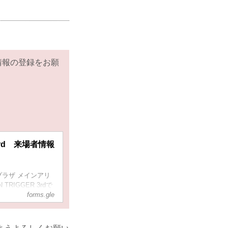
情報の登録をお願
R 3rd 来場者情報
プラザ メインアリ
TRIGGER 3rdで
して、ご来場のお
forms.gle
す。
ます。お手数おか
致します。