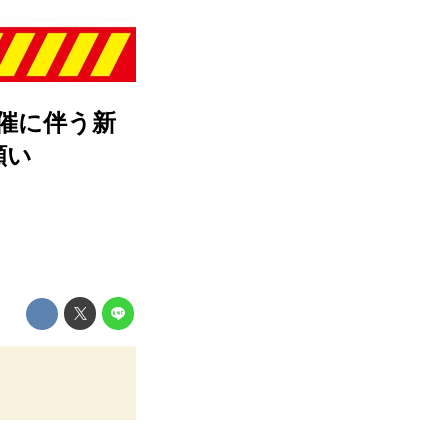
d 開催に伴う新
願い