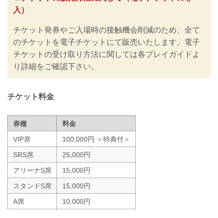
の再開に向けた感染拡大予防ガイドライ
入）
ン」に基づき、新型コロナウイルス感染
防止の為のチケットの販売方法の変更や
チケット発券やご入場時の接触機会削減のため、全て
入退場規制の実施、また禁止事項を設け
るなど、新たな取り組みを行いますので
のチケットを電子チケットにて販売いたします。電子
ご案内いたします。
チケットの受け取り方法に関しては各プレイガイドよ
皆さまには大変ご不便をおかけいたしま
り詳細をご確認下さい。
すが、安心してご来場・ご観戦いただけ
ますよう努めてまいりますので、何卒ご
理解とご協力のほどよろしくお願いいた
します。
チケット料金
※なおこ...
券種
料金
VIP席
100,000円 ＜特典付＞
SRS席
25,000円
アリーナS席
15,000円
スタンドS席
15,000円
A席
10,000円