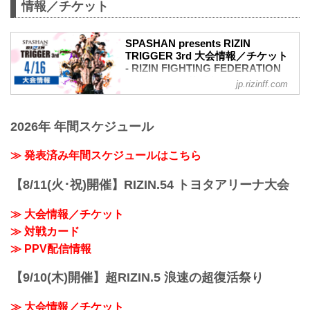
情報／チケット
SPASHAN presents RIZIN
TRIGGER 3rd 大会情報／チケット
- RIZIN FIGHTING FEDERATION
オフィシャルサイト
jp.rizinff.com
大会概要
名称
2026年 年間スケジュール
SPASHAN presents RIZIN TRIGGER 3rd
日時
2022年4月16日（土）12:30開場（予定）/
≫ 発表済み年間スケジュールはこちら
14:00開始（予定）
※開場・開始時間は予定です。決定次第
【8/11(火･祝)開催】RIZIN.54 トヨタアリーナ大会
RIZIN FFオフィシャルサイトにてご案内
します。
≫ 大会情報／チケット
終了予定時間
≫ 対戦カード
19:00〜20:00頃
※試合内容、イベント進行によって終了
≫ PPV配信情報
予定時間が前後することがありますので
ご了承ください。
【9/10(木)開催】超RIZIN.5 浪速の超復活祭り
会場
武蔵野の森総合スポーツプラザ メインア
≫ 大会情報／チケット
リーナ