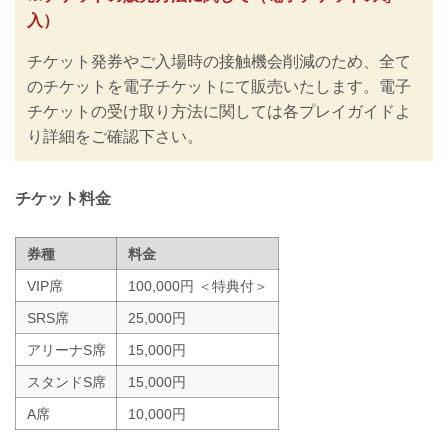
の再開に向けた感染拡大予防ガイドライ
入）
ン」に基づき、新型コロナウイルス感染
防止の為のチケットの販売方法の変更や
チケット発券やご入場時の接触機会削減のため、全て
入退場規制の実施、また禁止事項を設け
るなど、新たな取り組みを行いますので
のチケットを電子チケットにて販売いたします。電子
ご案内いたします。
チケットの受け取り方法に関しては各プレイガイドよ
皆さまには大変ご不便をおかけいたしま
り詳細をご確認下さい。
すが、安心してご来場・ご観戦いただけ
ますよう努めてまいりますので、何卒ご
理解とご協力のほどよろしくお願いいた
します。
チケット料金
※なおこ...
券種
料金
VIP席
100,000円 ＜特典付＞
SRS席
25,000円
アリーナS席
15,000円
スタンドS席
15,000円
A席
10,000円