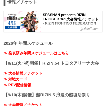
情報／チケット
SPASHAN presents RIZIN
TRIGGER 3rd 大会情報／チケット
- RIZIN FIGHTING FEDERATION
オフィシャルサイト
jp.rizinff.com
大会概要
名称
2026年 年間スケジュール
SPASHAN presents RIZIN TRIGGER 3rd
日時
2022年4月16日（土）12:30開場（予定）/
≫ 発表済み年間スケジュールはこちら
14:00開始（予定）
※開場・開始時間は予定です。決定次第
【8/11(火･祝)開催】RIZIN.54 トヨタアリーナ大会
RIZIN FFオフィシャルサイトにてご案内
します。
≫ 大会情報／チケット
終了予定時間
≫ 対戦カード
19:00〜20:00頃
※試合内容、イベント進行によって終了
≫ PPV配信情報
予定時間が前後することがありますので
ご了承ください。
【9/10(木)開催】超RIZIN.5 浪速の超復活祭り
会場
武蔵野の森総合スポーツプラザ メインア
≫ 大会情報／チケット
リーナ