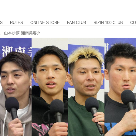
US
RULES
ONLINE STORE
FAN CLUB
RIZIN 100 CLUB
CO
笠原、元氣、政所、佐藤執斗、RYUKI、山本歩夢 湘南美容クリニック presents RIZIN.34 試合後インタビュー vol.7