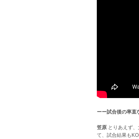
ーー試合後の率直
笠原
とりあえず、
て、試合結果もK