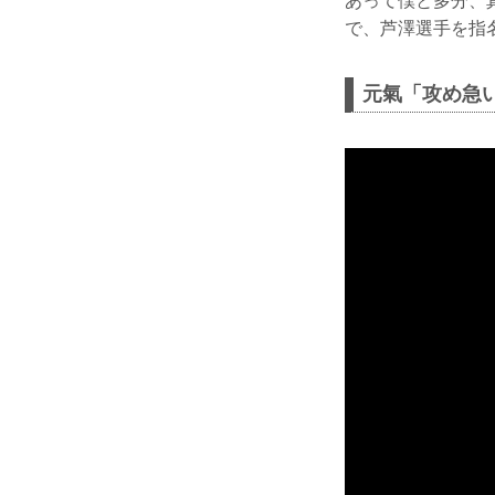
あって僕と多分、
で、芦澤選手を指
元氣「攻め急