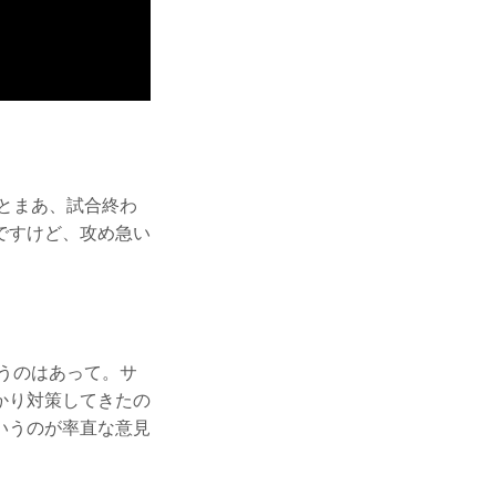
とまあ、試合終わ
ですけど、攻め急い
。
うのはあって。サ
かり対策してきたの
いうのが率直な意見