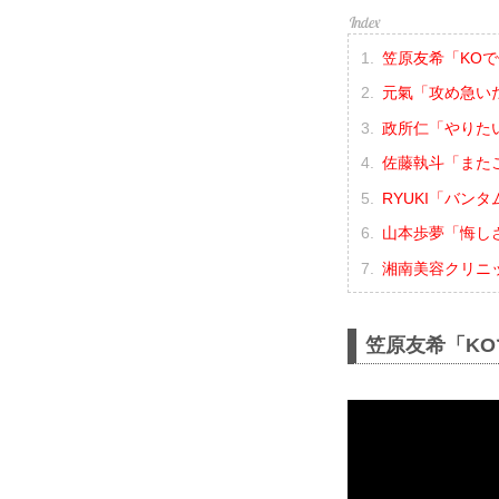
笠原友希「KO
元氣「攻め急い
政所仁「やりた
佐藤執斗「また
RYUKI「バン
山本歩夢「悔し
湘南美容クリニック 
笠原友希「K