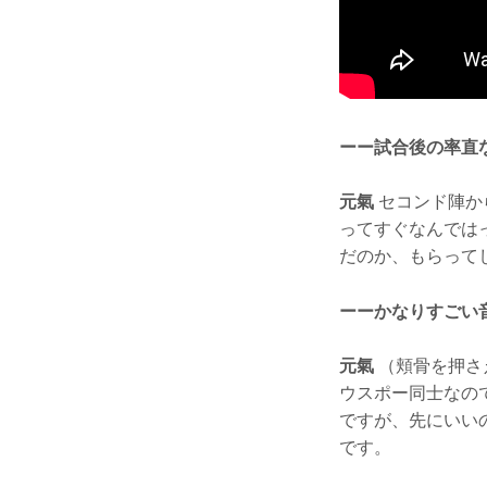
ーー試合後の率直
元氣
セコンド陣か
ってすぐなんでは
だのか、もらって
ーーかなりすごい
元氣
（頬骨を押さ
ウスポー同士なの
ですが、先にいい
です。