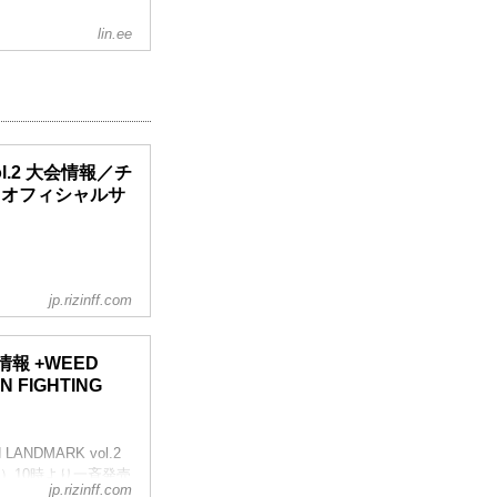
lin.ee
 vol.2 大会情報／チ
ION オフィシャルサ
jp.rizinff.com
開始（予定）
報 +WEED
Fオフィシャルサイト
IN FIGHTING
ANDMARK vol.2
）10時より一斉発売
jp.rizinff.com