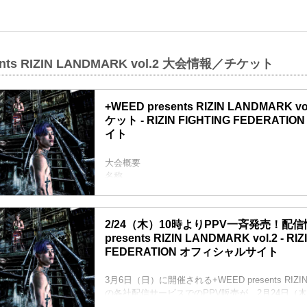
ents RIZIN LANDMARK vol.2 大会情報／チケット
+WEED presents RIZIN LANDMARK
ケット - RIZIN FIGHTING FEDERAT
イト
大会概要
名称
+WEED presents RIZIN LANDMARK vol.2
日時
2022年3月6日（日）18:00開場（予定）/ 19:00
2/24（木）10時よりPPV一斉発売！配信情
※開場・開始時間は予定です。決定次第RIZIN F
presents RIZIN LANDMARK vol.2 - RIZ
にてご案内します。
FEDERATION オフィシャルサイト
会場
※非公開
主催
3月6日（日）に開催される+WEED presents RIZIN L
RIZIN FIGHTING FEDERATION
の各社配信サービスでのPPV販売が、2月24日（木
冠協賛
されるぞ！