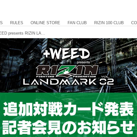
US
RULES
ONLINE STORE
FAN CLUB
RIZIN 100 CLUB
CO
2/25（金）14時半よりLIVE配信！+WEED presents RIZIN LANDMARK vol.2 追加対戦カード発表記者会見のお知らせ