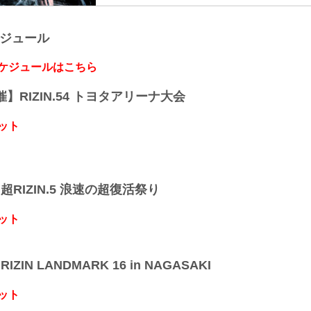
+WEED
今回より新たな配信サービスでのPPV販売が決定
≫ +WEED（外部サイト）
ビスで+WEED presents RIZIN LANDMARK v
ケジュール
対戦カード
ムで視聴しよう！
+WEED presents RIZIN LANDMARK vol.2 対戦カード
放送・配信スケジュール一覧
大会当日
スケジュールはこちら
※各社のPPV販売ページは2/24（木）10:00より
配信日時 視聴料金 放送・配信媒...
開催】RIZIN.54 トヨタアリーナ大会
ット
】超RIZIN.5 浪速の超復活祭り
ット
IZIN LANDMARK 16 in NAGASAKI
ット