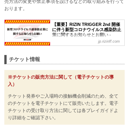
売方法の変更や禁止事項を設けるなどの取り組みを行って
おります。
【重要】RIZIN TRIGGER 2nd 開催
に伴う新型コロナウイルス感染防止
策に関するお知らせとお願い -
RIZIN FIGHTING FEDERATION オ
jp.rizinff.com
フィシャルサイト
※お願い※
チケットご購入前に、必ずご確認くださ
チケット情報
い。
RIZINではイベント開催に際し、日本スポ
ーツ協会が作成した「スポーツイベント
※チケットの販売方法に関して（電子チケットの導
の再開に向けた感染拡大予防ガイドライ
入）
ン」に基づき、新型コロナウイルス感染
防止の為のチケットの販売方法の変更や
チケット発券やご入場時の接触機会削減のため、全て
入退場規制の実施、また禁止事項を設け
るなど、新たな取り組みを行いますので
のチケットを電子チケットにて販売いたします。電子
ご案内いたします。
チケットの受け取り方法に関しては各プレイガイドよ
皆さまには大変ご不便をおかけいたしま
り詳細をご確認下さい。
すが、安心してご来場・ご観戦いただけ
ますよう努めてまいりますので、何卒ご