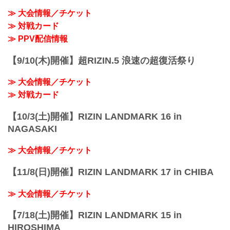
終了予定時間
≫ 大会情報／チケット
19:00〜20:00頃
≫ 対戦カード
※試合内容、イベント進行によって終了
予定時間が前後することがありますので
≫ PPV配信情報
ご了承ください。
会場
【9/10(木)開催】超RIZIN.5 浪速の超復活祭り
エコパアリーナ（静岡アリーナ）ECOPA
ARENA
≫ 大会情報／チケット
JR東海道本線「愛野駅」駅から徒歩15分
愛野駅方面からの歩行者入口付近には...
≫ 対戦カード
【10/3(土)開催】RIZIN LANDMARK 16 in
NAGASAKI
≫ 大会情報／チケット
【11/8(日)開催】RIZIN LANDMARK 17 in CHIBA
≫ 大会情報／チケット
【7/18(土)開催】RIZIN LANDMARK 15 in
HIROSHIMA