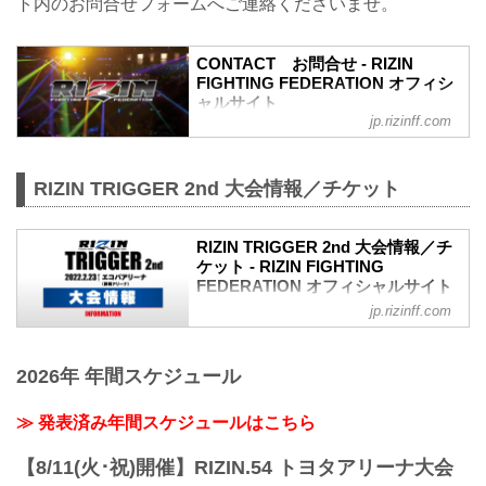
ト内のお問合せフォームへご連絡くださいませ。
り、開演開始が1時間遅れたこと、お客
様・選手の皆様に多大なるご迷惑をおか
けいたしましたこと、深くお詫び申し上
CONTACT お問合せ - RIZIN
げます。
FIGHTING FEDERATION オフィシ
この件に関しての【U-NEXT RIZIN
ャルサイト
LANDMARK専...
jp.rizinff.com
RIZIN FIGHTING FEDERATION オフィシ
ャルサイトへのお問い合わせはこちら -
格闘技イベント「RIZIN」（ライジン）と
RIZIN TRIGGER 2nd 大会情報／チケット
「RIZIN FIGHTING FEDERATION」（ラ
イジン ファイティング フェデレーショ
ン）の情報・加盟団体について発信して
RIZIN TRIGGER 2nd 大会情報／チ
いきます。
ケット - RIZIN FIGHTING
FEDERATION オフィシャルサイト
jp.rizinff.com
大会概要
名称
RIZIN TRIGGER 2nd
2026年 年間スケジュール
日時
2022年2月23日（祝・水）12:30開場（予
定）/ 14:00開始（予定）
≫ 発表済み年間スケジュールはこちら
※開場・開始時間は予定です。決定次第
RIZIN FFオフィシャルサイトにてご案内
【8/11(火･祝)開催】RIZIN.54 トヨタアリーナ大会
します。