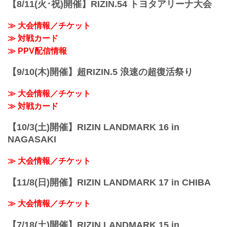
【8/11(火･祝)開催】RIZIN.54 トヨタアリーナ大会
開始
終了予定時間
≫ 大会情報／チケット
22:30～23:00
≫ 対戦カード
※試合内容、イベント進行によって終了
予定時間が前後することがありますので
≫ PPV配信情報
ご了承ください。
会場
【9/10(木)開催】超RIZIN.5 浪速の超復活祭り
さいたまスーパーアリーナ
JR京浜東北線・JR上野東京ライン（宇都
≫ 大会情報／チケット
宮線・高崎線）「さいたま新都心」駅か
ら徒歩3分
≫ 対戦カード
JR埼京線「北与野」駅...
【10/3(土)開催】RIZIN LANDMARK 16 in
NAGASAKI
≫ 大会情報／チケット
【11/8(日)開催】RIZIN LANDMARK 17 in CHIBA
≫ 大会情報／チケット
【7/18(土)開催】RIZIN LANDMARK 15 in