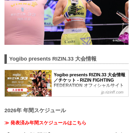
Yogibo presents RIZIN.33 大会情報
Yogibo presents RIZIN.33 大会情報
／チケット - RIZIN FIGHTING
FEDERATION オフィシャルサイト
jp.rizinff.com
【12/29更新】お知らせ
ワクチン接種記録や陰性証明書などは、
現状は必要ありません。
2026年 年間スケジュール
大会概要
名称
Yogibo presents RIZIN.33
≫ 発表済み年間スケジュールはこちら
日時
2021年12月31日（金）11:30開場 / 13:30