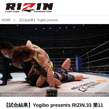
HOME
【試合結果】Yogibo presents RIZIN.33 第11試合／浜崎朱加 vs. 伊澤星花
via text - ここをクリックして引用元(テキスト)を入力(省略可) / site.to.link.com - ここをクリックして引用元を入力(省略可)
【試合結果】Yogibo presents RIZIN.33 第11