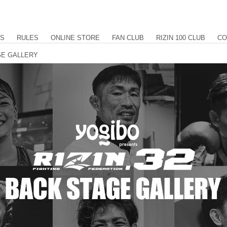
US
RULES
ONLINE STORE
FAN CLUB
RIZIN 100 CLUB
CO
AGE GALLERY