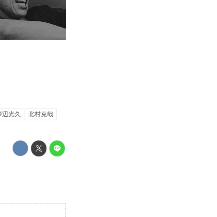
砂辺光久
北村克哉