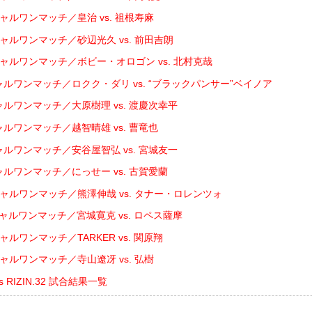
ャルワンマッチ／皇治 vs. 祖根寿麻
シャルワンマッチ／砂辺光久 vs. 前田吉朗
シャルワンマッチ／ボビー・オロゴン vs. 北村克哉
ャルワンマッチ／ロクク・ダリ vs. “ブラックパンサー”ベイノア
ャルワンマッチ／大原樹理 vs. 渡慶次幸平
ャルワンマッチ／越智晴雄 vs. 曹竜也
ャルワンマッチ／安谷屋智弘 vs. 宮城友一
ャルワンマッチ／にっせー vs. 古賀愛蘭
シャルワンマッチ／熊澤伸哉 vs. タナー・ロレンツォ
ャルワンマッチ／宮城寛克 vs. ロペス薩摩
ャルワンマッチ／TARKER vs. 関原翔
ャルワンマッチ／寺山遼冴 vs. 弘樹
ents RIZIN.32 試合結果一覧