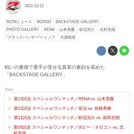
2021-12-12
RIZINニュース
RIZIN32
BACKSTAGE GALLERY
PHOTO GALLERY
RENA
山本美憂
砂辺光久
北村克哉
“ブラックパンサー”ベイノア
大原樹里
戦いの裏側で選手が見せる真実の素顔を収めた
「BACKSTAGE GALLERY」
第13試合 スペシャルワンマッチ／RENA vs. 山本美憂
第12試合 スペシャルワンマッチ／皇治 vs. 祖根寿麻
第11試合 スペシャルワンマッチ／砂辺光久 vs. 前田吉朗
第10試合 スペシャルワンマッチ／ボビー・オロゴン vs. 北
村克哉