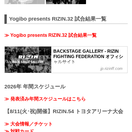
Yogibo presents RIZIN.32 試合結果一覧
≫ Yogibo presents RIZIN.32 試合結果一覧
BACKSTAGE GALLERY - RIZIN
FIGHTING FEDERATION オフィシ
ャルサイト
jp.rizinff.com
BACKSTAGE GALLERY の記事一覧 - 格
闘技イベント「RIZIN」（ライジン）と
「RIZIN FIGHTING FEDERATION」（ラ
2026年 年間スケジュール
イジン ファイティング フェデレーショ
ン）の情報・加盟団体について発信して
いきます。
≫ 発表済み年間スケジュールはこちら
【8/11(火･祝)開催】RIZIN.54 トヨタアリーナ大会
≫ 大会情報／チケット
≫ 対戦カード