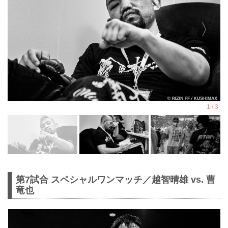
第7試合 スペシャルワンマッチ／越智晴雄 vs. 曹
竜也