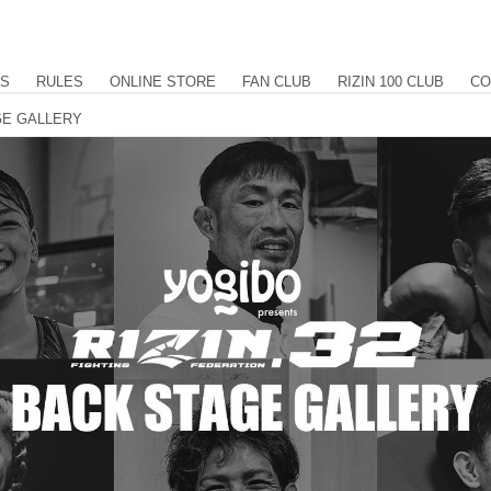
US
RULES
ONLINE STORE
FAN CLUB
RIZIN 100 CLUB
CO
AGE GALLERY