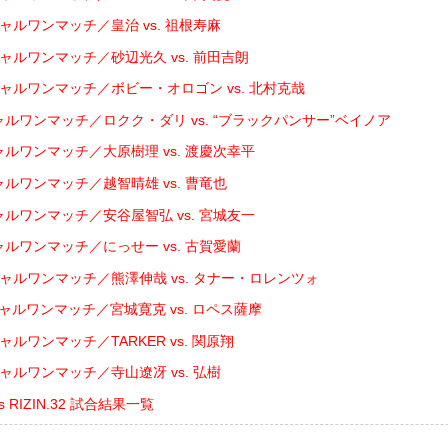
ャルワンマッチ／皇治 vs. 祖根寿麻
シャルワンマッチ／砂辺光久 vs. 前田吉朗
シャルワンマッチ／ボビー・オロゴン vs. 北村克哉
ャルワンマッチ／ロクク・ダリ vs. “ブラックパンサー”ベイノア
ャルワンマッチ／大原樹理 vs. 渡慶次幸平
ャルワンマッチ／越智晴雄 vs. 曹竜也
ャルワンマッチ／安谷屋智弘 vs. 宮城友一
ャルワンマッチ／にっせー vs. 古賀愛蘭
シャルワンマッチ／熊澤伸哉 vs. タナー・ロレンツォ
ャルワンマッチ／宮城寛克 vs. ロペス薩摩
ャルワンマッチ／TARKER vs. 関原翔
ャルワンマッチ／寺山遼冴 vs. 弘樹
ents RIZIN.32 試合結果一覧