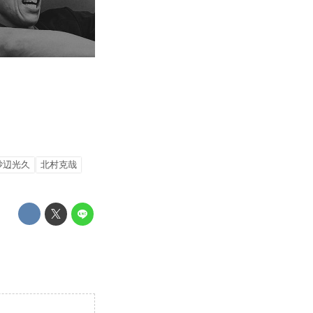
砂辺光久
北村克哉