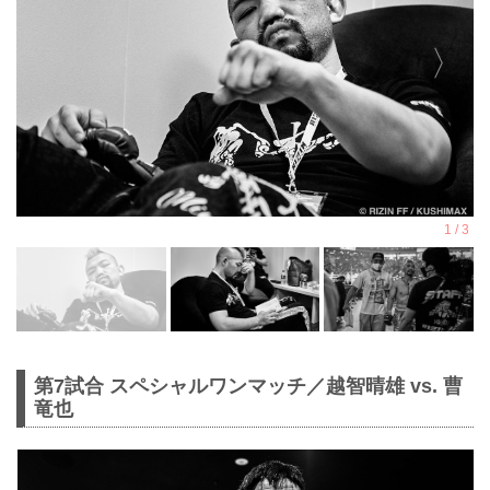
第7試合 スペシャルワンマッチ／越智晴雄 vs. 曹
竜也