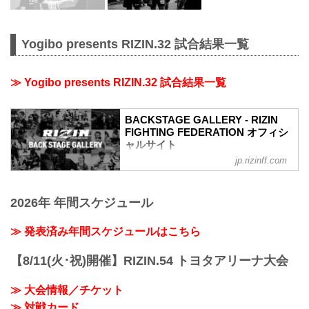
Yogibo presents RIZIN.32 試合結果一覧
≫ Yogibo presents RIZIN.32 試合結果一覧
BACKSTAGE GALLERY - RIZIN
FIGHTING FEDERATION オフィシ
ャルサイト
jp.rizinff.com
BACKSTAGE GALLERY の記事一覧 - 格
闘技イベント「RIZIN」（ライジン）と
「RIZIN FIGHTING FEDERATION」（ラ
2026年 年間スケジュール
イジン ファイティング フェデレーショ
ン）の情報・加盟団体について発信して
いきます。
≫ 発表済み年間スケジュールはこちら
【8/11(火･祝)開催】RIZIN.54 トヨタアリーナ大会
≫ 大会情報／チケット
≫ 対戦カード