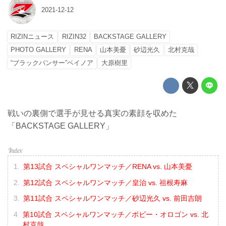
2021-12-12
RIZINニュース
RIZIN32
BACKSTAGE GALLERY
PHOTO GALLERY
RENA
山本美憂
砂辺光久
北村克哉
“ブラックパンサー”ベイノア
大原樹里
戦いの裏側で選手が見せる真実の素顔を収めた
「BACKSTAGE GALLERY」
第13試合 スペシャルワンマッチ／RENA vs. 山本美憂
第12試合 スペシャルワンマッチ／皇治 vs. 祖根寿麻
第11試合 スペシャルワンマッチ／砂辺光久 vs. 前田吉朗
第10試合 スペシャルワンマッチ／ボビー・オロゴン vs. 北
村克哉