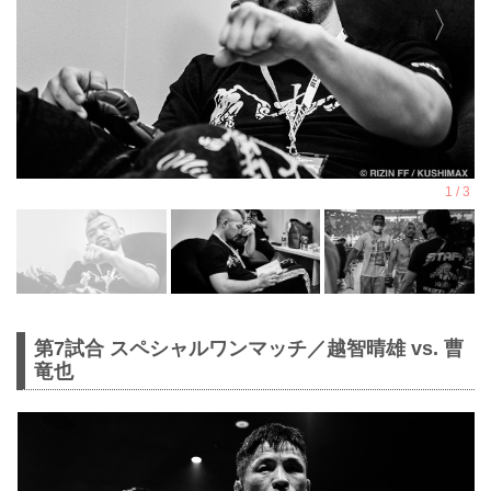
第7試合 スペシャルワンマッチ／越智晴雄 vs. 曹
竜也