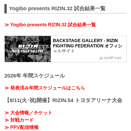
Yogibo presents RIZIN.32 試合結果一覧
≫ Yogibo presents RIZIN.32 試合結果一覧
BACKSTAGE GALLERY - RIZIN
FIGHTING FEDERATION オフィシ
ャルサイト
jp.rizinff.com
BACKSTAGE GALLERY の記事一覧 - 格
闘技イベント「RIZIN」（ライジン）と
「RIZIN FIGHTING FEDERATION」（ラ
2026年 年間スケジュール
イジン ファイティング フェデレーショ
ン）の情報・加盟団体について発信して
いきます。
≫ 発表済み年間スケジュールはこちら
【8/11(火･祝)開催】RIZIN.54 トヨタアリーナ大会
≫ 大会情報／チケット
≫ 対戦カード
≫ PPV配信情報