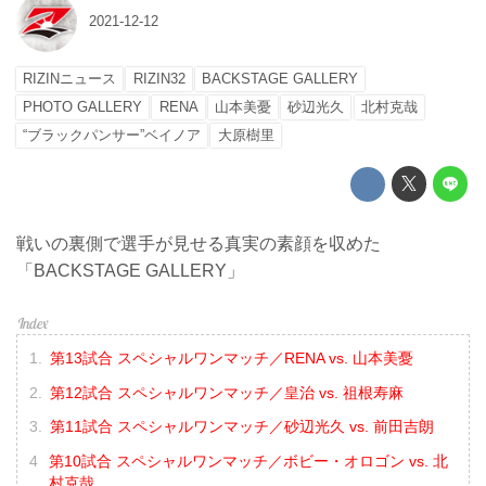
2021-12-12
RIZINニュース
RIZIN32
BACKSTAGE GALLERY
PHOTO GALLERY
RENA
山本美憂
砂辺光久
北村克哉
“ブラックパンサー”ベイノア
大原樹里
戦いの裏側で選手が見せる真実の素顔を収めた
「BACKSTAGE GALLERY」
第13試合 スペシャルワンマッチ／RENA vs. 山本美憂
第12試合 スペシャルワンマッチ／皇治 vs. 祖根寿麻
第11試合 スペシャルワンマッチ／砂辺光久 vs. 前田吉朗
第10試合 スペシャルワンマッチ／ボビー・オロゴン vs. 北
村克哉