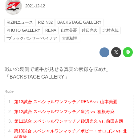
2021-12-12
RIZINニュース
RIZIN32
BACKSTAGE GALLERY
PHOTO GALLERY
RENA
山本美憂
砂辺光久
北村克哉
“ブラックパンサー”ベイノア
大原樹里
戦いの裏側で選手が見せる真実の素顔を収めた
「BACKSTAGE GALLERY」
第13試合 スペシャルワンマッチ／RENA vs. 山本美憂
第12試合 スペシャルワンマッチ／皇治 vs. 祖根寿麻
第11試合 スペシャルワンマッチ／砂辺光久 vs. 前田吉朗
第10試合 スペシャルワンマッチ／ボビー・オロゴン vs. 北
村克哉