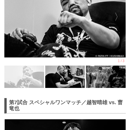
第7試合 スペシャルワンマッチ／越智晴雄 vs. 曹
竜也