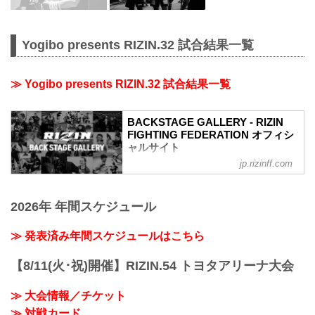
Yogibo presents RIZIN.32 試合結果一覧
≫ Yogibo presents RIZIN.32 試合結果一覧
BACKSTAGE GALLERY - RIZIN
FIGHTING FEDERATION オフィシ
ャルサイト
jp.rizinff.com
BACKSTAGE GALLERY の記事一覧 - 格
闘技イベント「RIZIN」（ライジン）と
「RIZIN FIGHTING FEDERATION」（ラ
2026年 年間スケジュール
イジン ファイティング フェデレーショ
ン）の情報・加盟団体について発信して
いきます。
≫ 発表済み年間スケジュールはこちら
【8/11(火･祝)開催】RIZIN.54 トヨタアリーナ大会
≫ 大会情報／チケット
≫ 対戦カード